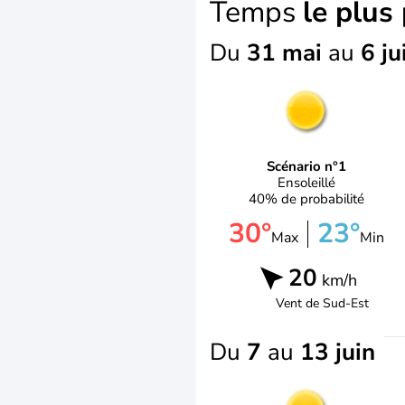
Temps
le plus
Du
31 mai
au
6 ju
Scénario n°1
Ensoleillé
40% de probabilité
30°
23°
Max
Min
20
km/h
Vent de
Sud-Est
Du
7
au
13 juin