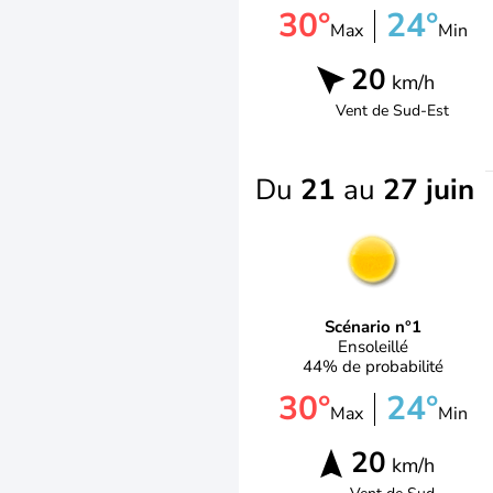
30°
24°
Max
Min
20
km/h
Vent de
Sud-Est
Du
21
au
27 juin
Scénario n°1
Ensoleillé
44% de probabilité
30°
24°
Max
Min
20
km/h