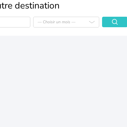
tre destination
— Choisir un mois —