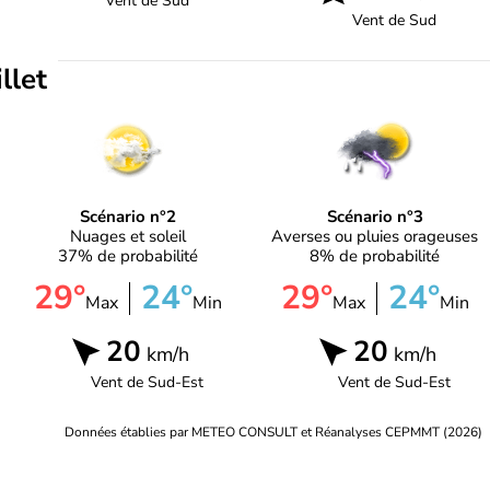
Vent de
Sud
Vent de
Sud
illet
Scénario n°2
Scénario n°3
Nuages et soleil
Averses ou pluies orageuses
37% de probabilité
8% de probabilité
29°
24°
29°
24°
Max
Min
Max
Min
20
20
km/h
km/h
Vent de
Sud-Est
Vent de
Sud-Est
Données établies par METEO CONSULT et Réanalyses CEPMMT (2026)