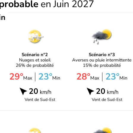
 probable
en Juin 2027
in
Scénario n°2
Scénario n°3
Nuages et soleil
Averses ou pluie intermittente
26% de probabilité
15% de probabilité
29°
23°
28°
23°
Max
Min
Max
Min
20
20
km/h
km/h
Vent de
Sud-Est
Vent de
Sud-Est