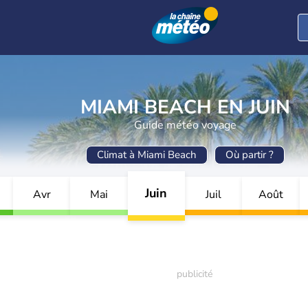
MIAMI BEACH EN JUIN
Guide météo voyage
Climat à Miami Beach
Où partir ?
Juin
Avr
Mai
Juil
Août