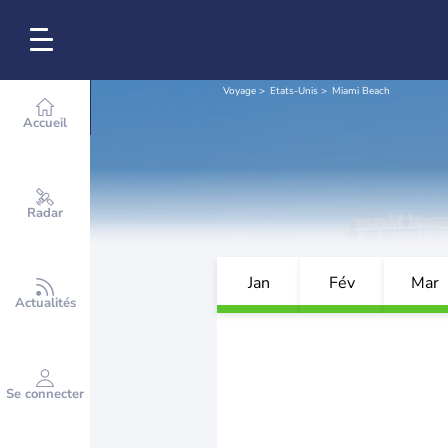
Voyage
Etats-Unis
Miami Beach
Accueil
Radar
Jan
Fév
Mar
Actualités
Se connecter