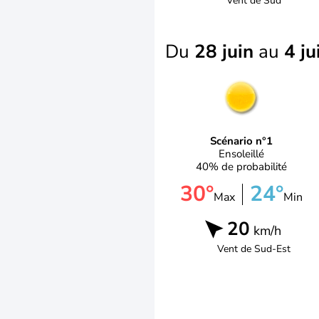
Vent de
Sud
Du
28 juin
au
4 ju
Scénario n°1
Ensoleillé
40% de probabilité
30°
24°
Max
Min
20
km/h
Vent de
Sud-Est