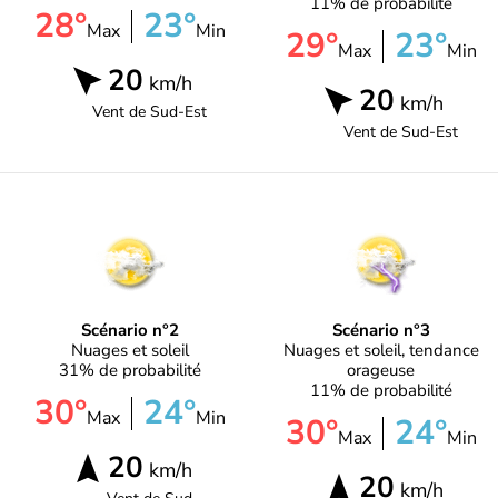
11% de probabilité
28°
23°
Max
Min
29°
23°
Max
Min
20
km/h
20
km/h
Vent de
Sud-Est
Vent de
Sud-Est
Scénario n°2
Scénario n°3
Nuages et soleil
Nuages et soleil, tendance
31% de probabilité
orageuse
11% de probabilité
30°
24°
Max
Min
30°
24°
Max
Min
20
km/h
20
km/h