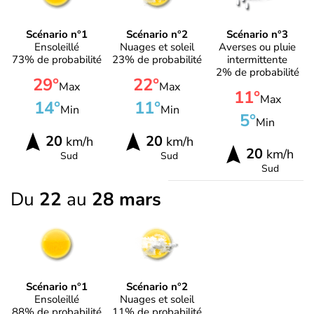
Scénario n°1
Scénario n°2
Scénario n°3
Ensoleillé
Nuages et soleil
Averses ou pluie
73% de probabilité
23% de probabilité
intermittente
2% de probabilité
29°
22°
Max
Max
11°
Max
14°
11°
Min
Min
5°
Min
20
20
km/h
km/h
20
km/h
Sud
Sud
Sud
Du
22
au
28 mars
Scénario n°1
Scénario n°2
Ensoleillé
Nuages et soleil
88% de probabilité
11% de probabilité