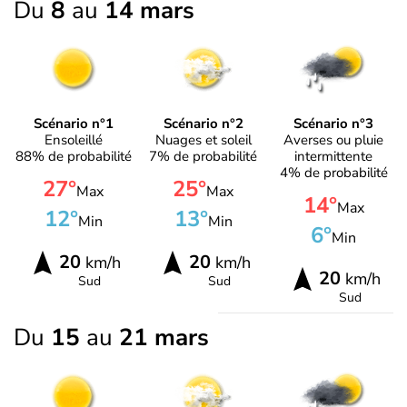
Du
8
au
14 mars
Scénario n°1
Scénario n°2
Scénario n°3
Ensoleillé
Nuages et soleil
Averses ou pluie
88% de probabilité
7% de probabilité
intermittente
4% de probabilité
27°
25°
Max
Max
14°
Max
12°
13°
Min
Min
6°
Min
20
20
km/h
km/h
20
km/h
Sud
Sud
Sud
Du
15
au
21 mars