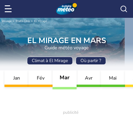
Voyage
Etats-Unis
El Mirage
EL MIRAGE EN MARS
Guide météo voyage
Climat à El Mirage
Où partir ?
Mar
Jan
Fév
Avr
Mai