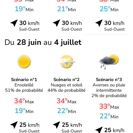
Max
Max
Max
19°
21°
25°
Min
Min
Min
30
30
30
km/h
km/h
km/h
Sud-Ouest
Sud-Ouest
Sud-Ouest
Du
28 juin
au
4 juillet
Scénario n°1
Scénario n°2
Scénario n°3
Ensoleillé
Nuages et soleil
Averses ou pluie
51% de probabilité
44% de probabilité
intermittente
2% de probabilité
34°
34°
Max
Max
33°
Max
19°
22°
Min
Min
22°
Min
25
25
km/h
km/h
25
km/h
Sud-Ouest
Sud-Ouest