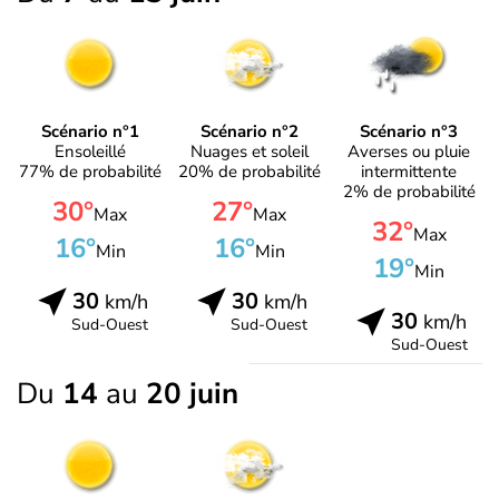
Scénario n°1
Scénario n°2
Scénario n°3
Ensoleillé
Nuages et soleil
Averses ou pluie
77% de probabilité
20% de probabilité
intermittente
2% de probabilité
30°
27°
Max
Max
32°
Max
16°
16°
Min
Min
19°
Min
30
30
km/h
km/h
30
km/h
Sud-Ouest
Sud-Ouest
Sud-Ouest
Du
14
au
20 juin