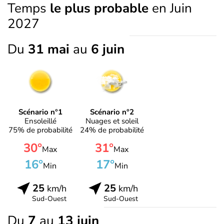
Temps
le plus probable
en Juin
2027
Du
31 mai
au
6 juin
Scénario n°1
Scénario n°2
Ensoleillé
Nuages et soleil
75% de probabilité
24% de probabilité
30°
31°
Max
Max
16°
17°
Min
Min
25
25
km/h
km/h
Sud-Ouest
Sud-Ouest
Du
7
au
13 juin