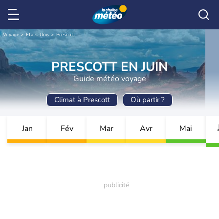
Voyage
Etats-Unis
Prescott
PRESCOTT EN JUIN
Guide météo voyage
Climat à Prescott
Où partir ?
Jan
Fév
Mar
Avr
Mai