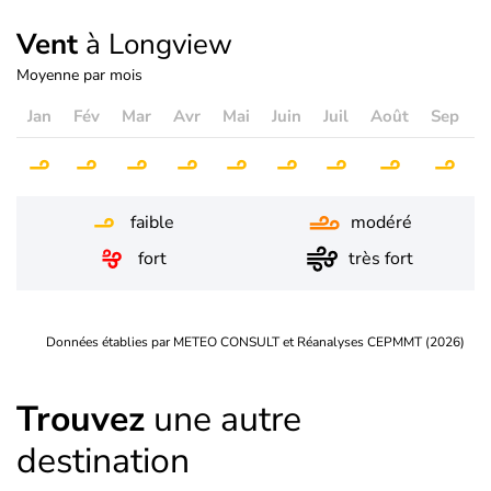
Vent
à Longview
Moyenne par mois
Jan
Fév
Mar
Avr
Mai
Juin
Juil
Août
Sep
O
faible
modéré
fort
très fort
Données établies par METEO CONSULT et Réanalyses CEPMMT (2026)
Trouvez
une autre
destination