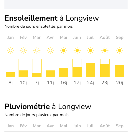
Ensoleillement
à Longview
Nombre de jours ensoleillés par mois
Jan
Fév
Mar
Avr
Mai
Juin
Juil
Août
Sep
O
8j
10j
7j
11j
16j
17j
24j
23j
20j
1
Pluviométrie
à Longview
Nombre de jours pluvieux par mois
Jan
Fév
Mar
Avr
Mai
Juin
Juil
Août
Sep
O