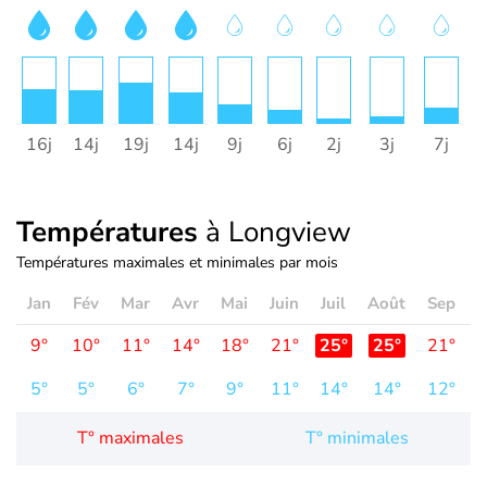
16j
14j
19j
14j
9j
6j
2j
3j
7j
1
Températures
à Longview
Températures maximales et minimales par mois
Jan
Fév
Mar
Avr
Mai
Juin
Juil
Août
Sep
O
9°
10°
11°
14°
18°
21°
25°
25°
21°
1
5°
5°
6°
7°
9°
11°
14°
14°
12°
1
T° maximales
T° minimales