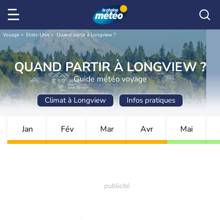
Voyage
Etats-Unis
Quand partir à Longview ?
QUAND PARTIR À LONGVIEW ?
Guide météo voyage
Climat à Longview
Infos pratiques
Jan
Fév
Mar
Avr
Mai