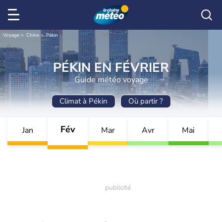
Voyage
Chine
Pékin
PÉKIN EN FÉVRIER
Guide météo voyage
Climat à Pékin
Où partir ?
Fév
Jan
Mar
Avr
Mai