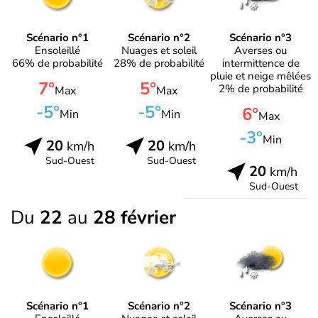
Scénario n°1
Scénario n°2
Scénario n°3
Ensoleillé
Nuages et soleil
Averses ou
66% de probabilité
28% de probabilité
intermittence de
pluie et neige mêlées
7°
5°
2% de probabilité
Max
Max
-5°
-5°
6°
Min
Min
Max
-3°
Min
20
20
km/h
km/h
Sud-Ouest
Sud-Ouest
20
km/h
Sud-Ouest
Du
22
au
28 février
Scénario n°1
Scénario n°2
Scénario n°3