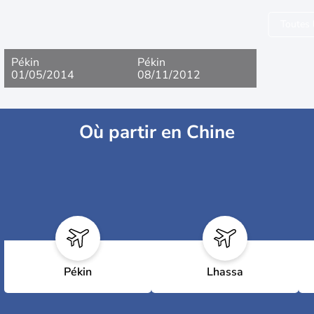
Toutes 
Pékin
Pékin
01/05/2014
08/11/2012
Où partir en Chine
Pékin
Lhassa