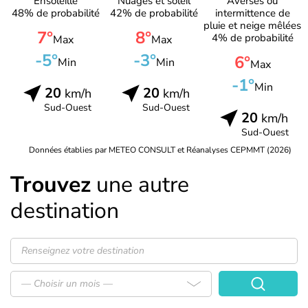
Ensoleillé
Nuages et soleil
Averses ou
48% de probabilité
42% de probabilité
intermittence de
pluie et neige mêlées
7°
8°
4% de probabilité
Max
Max
-5°
-3°
6°
Min
Min
Max
-1°
Min
20
20
km/h
km/h
Sud-Ouest
Sud-Ouest
20
km/h
Sud-Ouest
Données établies par METEO CONSULT et Réanalyses CEPMMT (2026)
Trouvez
une autre
destination
— Choisir un mois —