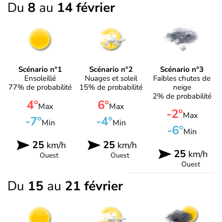
Du
8
au
14 février
Scénario n°1
Scénario n°2
Scénario n°3
Ensoleillé
Nuages et soleil
Faibles chutes de
77% de probabilité
15% de probabilité
neige
2% de probabilité
4°
6°
Max
Max
-2°
Max
-7°
-4°
Min
Min
-6°
Min
25
25
km/h
km/h
25
km/h
Ouest
Ouest
Ouest
Du
15
au
21 février