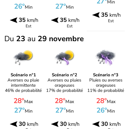
27°
Min
26°
27°
Min
Min
35
km/h
35
35
km/h
km/h
Est
Est
Est
Du
23
au
29 novembre
Scénario n°1
Scénario n°2
Scénario n°3
Averses ou pluie
Averses ou pluies
Pluies ou averses
intermittente
orageuses
orageuses
46% de probabilité
17% de probabilité
11% de probabilité
28°
28°
28°
Max
Max
Max
27°
27°
26°
Min
Min
Min
30
30
30
km/h
km/h
km/h