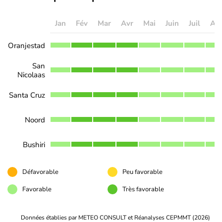
Jan
Fév
Mar
Avr
Mai
Juin
Juil
Ao
Oranjestad
San
Nicolaas
Santa Cruz
Noord
Bushiri
Défavorable
Peu favorable
Favorable
Très favorable
Données établies par METEO CONSULT et Réanalyses CEPMMT (2026)