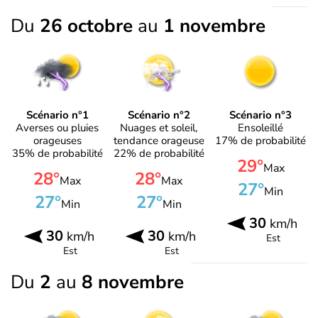
Du
26 octobre
au
1 novembre
Scénario n°1
Scénario n°2
Scénario n°3
Averses ou pluies
Nuages et soleil,
Ensoleillé
orageuses
tendance orageuse
17% de probabilité
35% de probabilité
22% de probabilité
29°
Max
28°
28°
Max
Max
27°
Min
27°
27°
Min
Min
30
km/h
30
30
km/h
km/h
Est
Est
Est
Du
2
au
8 novembre