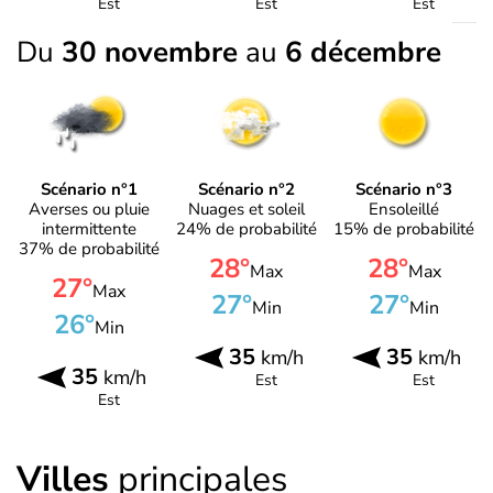
Est
Est
Est
Du
30 novembre
au
6 décembre
Scénario n°1
Scénario n°2
Scénario n°3
Averses ou pluie
Nuages et soleil
Ensoleillé
intermittente
24% de probabilité
15% de probabilité
37% de probabilité
28°
28°
Max
Max
27°
Max
27°
27°
Min
Min
26°
Min
35
35
km/h
km/h
35
km/h
Est
Est
Est
Villes
principales