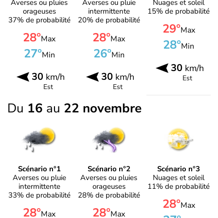
Averses ou pluies
Averses ou pluie
Nuages et soleil
orageuses
intermittente
15% de probabilité
37% de probabilité
20% de probabilité
29°
Max
28°
28°
Max
Max
28°
Min
27°
26°
Min
Min
30
km/h
30
30
km/h
km/h
Est
Est
Est
Du
16
au
22 novembre
Scénario n°1
Scénario n°2
Scénario n°3
Averses ou pluie
Averses ou pluies
Nuages et soleil
intermittente
orageuses
11% de probabilité
33% de probabilité
28% de probabilité
28°
Max
28°
28°
Max
Max