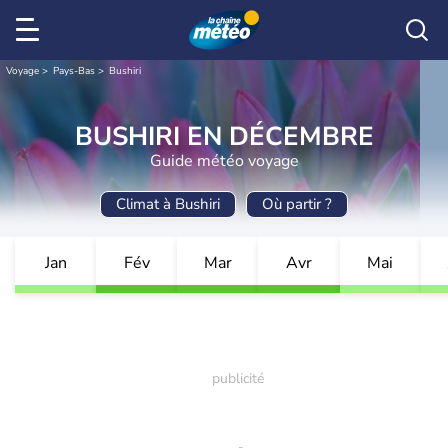
Voyage
Pays-Bas
Bushiri
BUSHIRI EN DÉCEMBRE
Guide météo voyage
Climat à Bushiri
Où partir ?
Jan
Fév
Mar
Avr
Mai