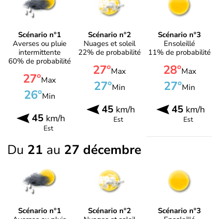
Scénario n°1
Scénario n°2
Scénario n°3
Averses ou pluie
Nuages et soleil
Ensoleillé
intermittente
22% de probabilité
11% de probabilité
60% de probabilité
27°
28°
Max
Max
27°
Max
27°
27°
Min
Min
26°
Min
45
45
km/h
km/h
45
km/h
Est
Est
Est
Du
21
au
27 décembre
Scénario n°1
Scénario n°2
Scénario n°3