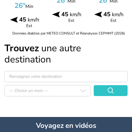
26°
26°
Min
Min
26°
Min
45
45
km/h
km/h
45
km/h
Est
Est
Est
Données établies par METEO CONSULT et Réanalyses CEPMMT (2026)
Trouvez
une autre
destination
— Choisir un mois —
Voyagez
en vidéos