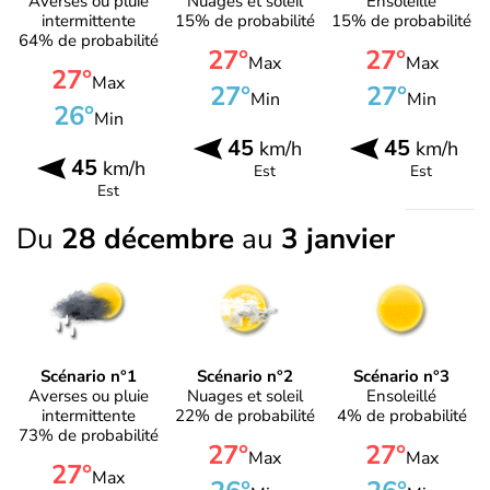
Averses ou pluie
Nuages et soleil
Ensoleillé
intermittente
15% de probabilité
15% de probabilité
64% de probabilité
27°
27°
Max
Max
27°
Max
27°
27°
Min
Min
26°
Min
45
45
km/h
km/h
45
km/h
Est
Est
Est
Du
28 décembre
au
3 janvier
Scénario n°1
Scénario n°2
Scénario n°3
Averses ou pluie
Nuages et soleil
Ensoleillé
intermittente
22% de probabilité
4% de probabilité
73% de probabilité
27°
27°
Max
Max
27°
Max