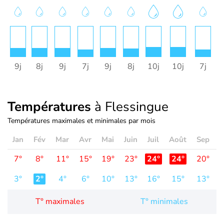
9j
8j
9j
7j
9j
8j
10j
10j
7j
Températures
à Flessingue
Températures maximales et minimales par mois
Jan
Fév
Mar
Avr
Mai
Juin
Juil
Août
Sep
O
7°
8°
11°
15°
19°
23°
24°
24°
20°
1
3°
2°
4°
6°
10°
13°
16°
15°
13°
1
T° maximales
T° minimales