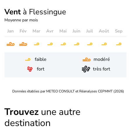
Vent
à Flessingue
Moyenne par mois
Jan
Fév
Mar
Avr
Mai
Juin
Juil
Août
Sep
O
faible
modéré
fort
très fort
Données établies par METEO CONSULT et Réanalyses CEPMMT (2026)
Trouvez
une autre
destination