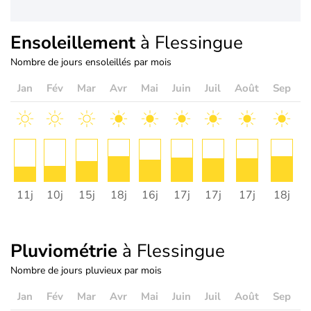
Ensoleillement
à Flessingue
Nombre de jours ensoleillés par mois
Jan
Fév
Mar
Avr
Mai
Juin
Juil
Août
Sep
O
11j
10j
15j
18j
16j
17j
17j
17j
18j
1
Pluviométrie
à Flessingue
Nombre de jours pluvieux par mois
Jan
Fév
Mar
Avr
Mai
Juin
Juil
Août
Sep
O