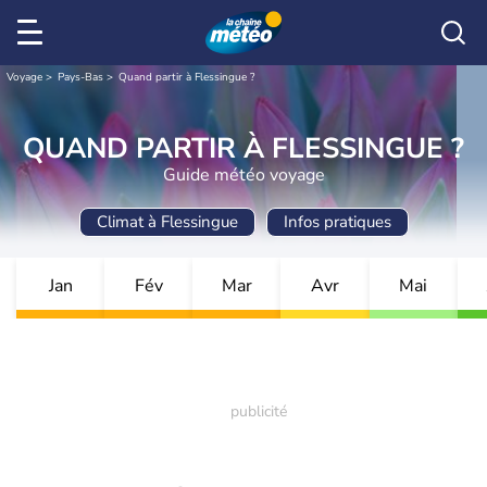
Voyage
Pays-Bas
Quand partir à Flessingue ?
QUAND PARTIR À FLESSINGUE ?
Guide météo voyage
Climat à Flessingue
Infos pratiques
Jan
Fév
Mar
Avr
Mai