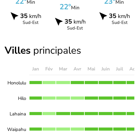
22°
23°
Min
Min
22°
Min
35
35
km/h
km/h
35
km/h
Sud-Est
Sud-Est
Sud-Est
Villes
principales
Jan
Fév
Mar
Avr
Mai
Juin
Juil
Aoû
Honolulu
Hilo
Lahaina
Waipahu