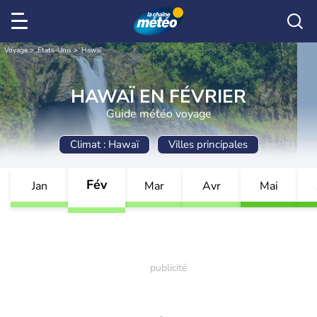
Voyage
Etats-Unis
Hawaï
HAWAÏ EN FÉVRIER
Guide météo voyage
Climat : Hawaï
Villes principales
Fév
Jan
Mar
Avr
Mai