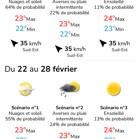
Nuages et soleil
Averses ou pluie
Ensoleillé
64% de probabilité
intermittente
11% de probabilité
22% de probabilité
23°
24°
Max
Max
23°
Max
22°
23°
Min
Min
22°
Min
35
35
km/h
km/h
35
km/h
Sud-Est
Sud-Est
Sud-Est
Du
22
au
28 février
Scénario n°1
Scénario n°2
Scénario n°3
Nuages et soleil
Averses ou pluie
Ensoleillé
55% de probabilité
intermittente
13% de probabilité
24% de probabilité
23°
24°
Max
Max
23°
Max