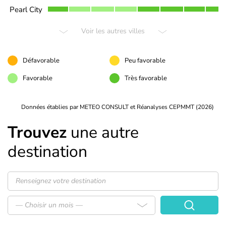
Pearl City
Voir les autres villes
Défavorable
Peu favorable
Favorable
Très favorable
Données établies par METEO CONSULT et Réanalyses CEPMMT (2026)
Trouvez
une autre
destination
— Choisir un mois —