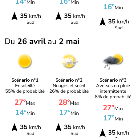
14°
16°
Min
Min
16°
Min
35
35
km/h
km/h
35
km/h
Sud
Sud
Sud
Du
26 avril
au
2 mai
Scénario n°1
Scénario n°2
Scénario n°3
Ensoleillé
Nuages et soleil
Averses ou pluie
55% de probabilité
26% de probabilité
intermittente
8% de probabilité
27°
28°
Max
Max
27°
Max
14°
17°
Min
Min
17°
Min
35
35
km/h
km/h
35
km/h
Sud
Sud