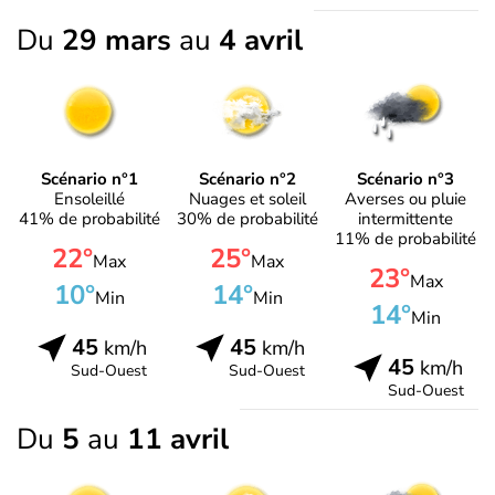
Du
29 mars
au
4 avril
Scénario n°1
Scénario n°2
Scénario n°3
Ensoleillé
Nuages et soleil
Averses ou pluie
41% de probabilité
30% de probabilité
intermittente
11% de probabilité
22°
25°
Max
Max
23°
Max
10°
14°
Min
Min
14°
Min
45
45
km/h
km/h
45
km/h
Sud-Ouest
Sud-Ouest
Sud-Ouest
Du
5
au
11 avril