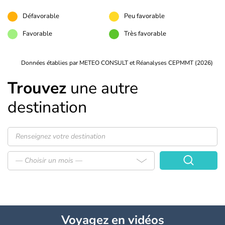
Défavorable
Peu favorable
Favorable
Très favorable
Données établies par METEO CONSULT et Réanalyses CEPMMT (2026)
Trouvez
une autre
destination
— Choisir un mois —
Voyagez
en vidéos