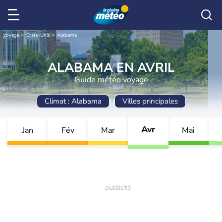
Voyage
Etats-Unis
Alabama
ALABAMA EN AVRIL
Guide météo voyage
Climat : Alabama
Villes principales
Avr
Jan
Fév
Mar
Mai