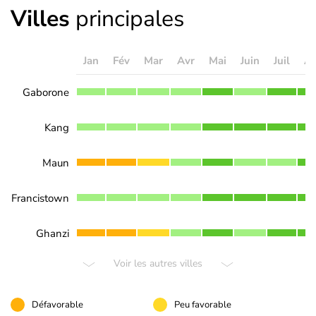
Villes
principales
Jan
Fév
Mar
Avr
Mai
Juin
Juil
A
Gaborone
Kang
Maun
Francistown
Ghanzi
Voir les autres villes
Défavorable
Peu favorable