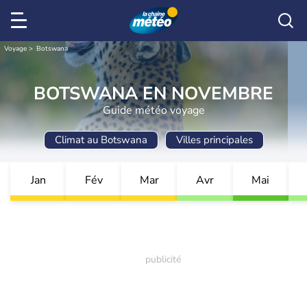
Voyage
Botswana
BOTSWANA EN NOVEMBRE
Guide météo voyage
Climat au Botswana
Villes principales
Jan
Fév
Mar
Avr
Mai