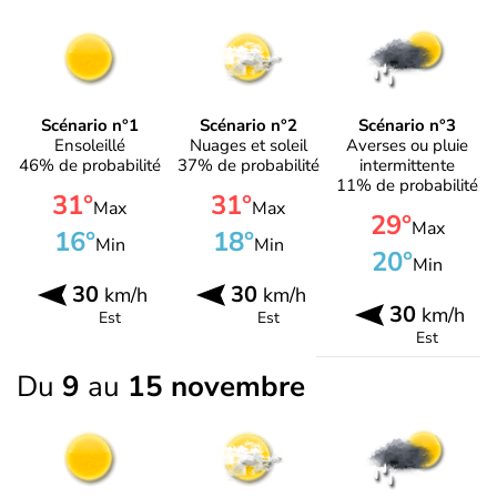
Scénario n°1
Scénario n°2
Scénario n°3
Ensoleillé
Nuages et soleil
Averses ou pluie
46% de probabilité
37% de probabilité
intermittente
11% de probabilité
31°
31°
Max
Max
29°
Max
16°
18°
Min
Min
20°
Min
30
30
km/h
km/h
30
km/h
Est
Est
Est
Du
9
au
15 novembre