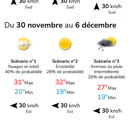
30
30
km/h
km/h
30
km/h
Sud
Sud
Sud
Du
30 novembre
au
6 décembre
Scénario n°1
Scénario n°2
Scénario n°3
Nuages et soleil
Ensoleillé
Averses ou pluie
40% de probabilité
28% de probabilité
intermittente
26% de probabilité
31°
32°
Max
Max
27°
Max
20°
19°
Min
Min
19°
Min
30
30
km/h
km/h
30
km/h
Est
Est
Est