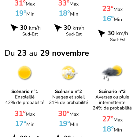
31°
33°
Max
Max
23°
Max
19°
18°
Min
Min
16°
Min
30
30
km/h
km/h
30
km/h
Sud-Est
Sud-Est
Sud-Est
Du
23
au
29 novembre
Scénario n°1
Scénario n°2
Scénario n°3
Ensoleillé
Nuages et soleil
Averses ou pluie
42% de probabilité
31% de probabilité
intermittente
24% de probabilité
31°
30°
Max
Max
27°
Max
17°
19°
Min
Min
18°
Min