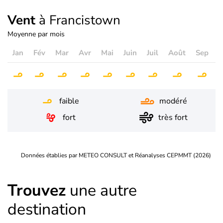
Vent
à Francistown
Moyenne par mois
Jan
Fév
Mar
Avr
Mai
Juin
Juil
Août
Sep
O
faible
modéré
fort
très fort
Données établies par METEO CONSULT et Réanalyses CEPMMT (2026)
Trouvez
une autre
destination