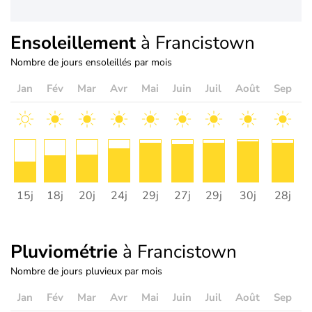
Ensoleillement
à Francistown
Nombre de jours ensoleillés par mois
Jan
Fév
Mar
Avr
Mai
Juin
Juil
Août
Sep
O
15j
18j
20j
24j
29j
27j
29j
30j
28j
2
Pluviométrie
à Francistown
Nombre de jours pluvieux par mois
Jan
Fév
Mar
Avr
Mai
Juin
Juil
Août
Sep
O