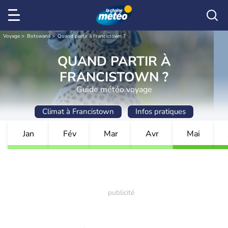
Voyage
Botswana
Quand partir à Francistown ?
QUAND PARTIR À
FRANCISTOWN ?
Guide météo voyage
Climat à Francistown
Infos pratiques
Jan
Fév
Mar
Avr
Mai