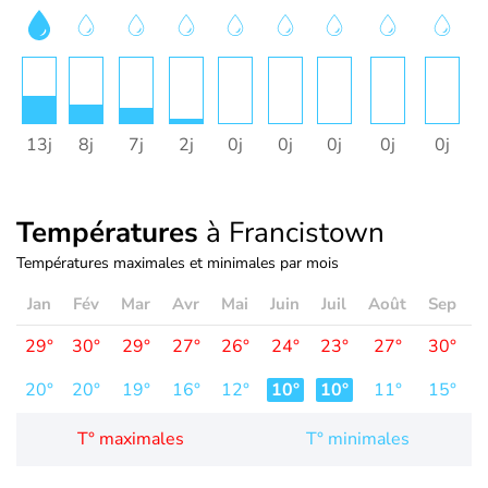
13j
8j
7j
2j
0j
0j
0j
0j
0j
Températures
à Francistown
Températures maximales et minimales par mois
Jan
Fév
Mar
Avr
Mai
Juin
Juil
Août
Sep
O
29°
30°
29°
27°
26°
24°
23°
27°
30°
3
20°
20°
19°
16°
12°
10°
10°
11°
15°
1
T° maximales
T° minimales