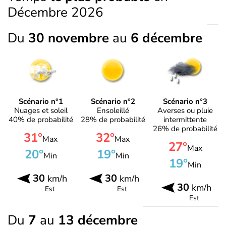
Décembre 2026
Du
30 novembre
au
6 décembre
Scénario n°1
Scénario n°2
Scénario n°3
Nuages et soleil
Ensoleillé
Averses ou pluie
40% de probabilité
28% de probabilité
intermittente
26% de probabilité
31°
32°
Max
Max
27°
Max
20°
19°
Min
Min
19°
Min
30
30
km/h
km/h
30
km/h
Est
Est
Est
Du
7
au
13 décembre