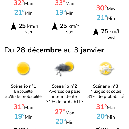
32°
33°
Max
Max
30°
Max
21°
19°
Min
Min
21°
Min
25
25
km/h
km/h
25
km/h
Sud
Sud
Sud
Du
28 décembre
au
3 janvier
Scénario n°1
Scénario n°2
Scénario n°3
Ensoleillé
Averses ou pluie
Nuages et soleil
35% de probabilité
intermittente
31% de probabilité
31% de probabilité
31°
31°
Max
Max
27°
Max
19°
20°
Min
Min
20°
Min