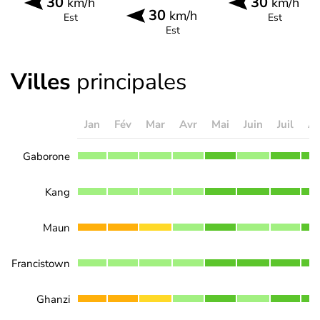
30
30
km/h
km/h
30
km/h
Est
Est
Est
Villes
principales
Jan
Fév
Mar
Avr
Mai
Juin
Juil
A
Gaborone
Kang
Maun
Francistown
Ghanzi