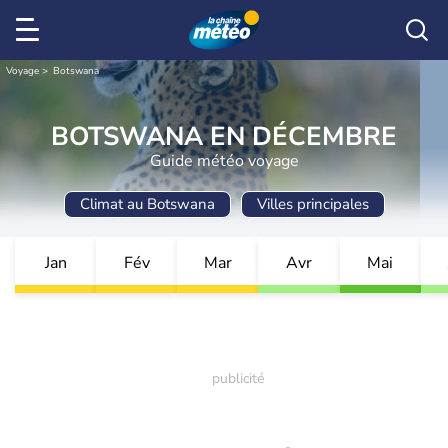
Voyage
Botswana
BOTSWANA EN DÉCEMBRE
Guide météo voyage
Climat au Botswana
Villes principales
Jan
Fév
Mar
Avr
Mai