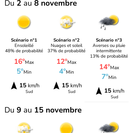
Du
2
au
8 novembre
Scénario n°1
Scénario n°2
Scénario n°3
Ensoleillé
Nuages et soleil
Averses ou pluie
48% de probabilité
37% de probabilité
intermittente
13% de probabilité
16°
12°
Max
Max
14°
Max
5°
4°
Min
Min
7°
Min
15
15
km/h
km/h
15
km/h
Sud
Sud
Sud
Du
9
au
15 novembre