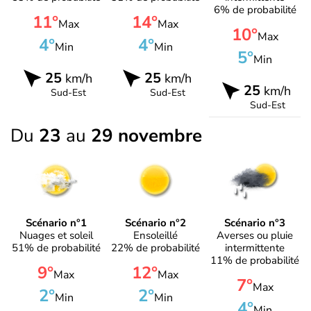
6% de probabilité
11°
14°
Max
Max
10°
Max
4°
4°
Min
Min
5°
Min
25
25
km/h
km/h
25
km/h
Sud-Est
Sud-Est
Sud-Est
Du
23
au
29 novembre
Scénario n°1
Scénario n°2
Scénario n°3
Nuages et soleil
Ensoleillé
Averses ou pluie
51% de probabilité
22% de probabilité
intermittente
11% de probabilité
9°
12°
Max
Max
7°
Max
2°
2°
Min
Min
4°
Min