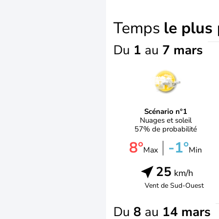
Temps
le plus
Du
1
au
7 mars
Scénario n°1
Nuages et soleil
57% de probabilité
8°
-1°
Max
Min
25
km/h
Vent de
Sud-Ouest
Du
8
au
14 mars