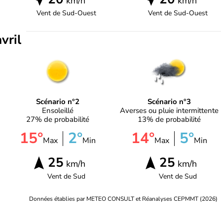
km/h
km/h
Vent de
Sud-Ouest
Vent de
Sud-Ouest
vril
Scénario n°2
Scénario n°3
Ensoleillé
Averses ou pluie intermittente
27% de probabilité
13% de probabilité
15°
2°
14°
5°
Max
Min
Max
Min
25
25
km/h
km/h
Vent de
Sud
Vent de
Sud
Données établies par METEO CONSULT et Réanalyses CEPMMT (2026)