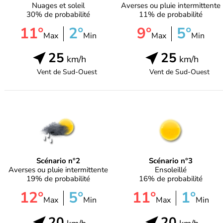
Nuages et soleil
Averses ou pluie intermittente
30% de probabilité
11% de probabilité
11°
2°
9°
5°
Max
Min
Max
Min
25
25
km/h
km/h
Vent de
Sud-Ouest
Vent de
Sud-Ouest
Scénario n°2
Scénario n°3
Averses ou pluie intermittente
Ensoleillé
19% de probabilité
16% de probabilité
12°
5°
11°
1°
Max
Min
Max
Min
20
20