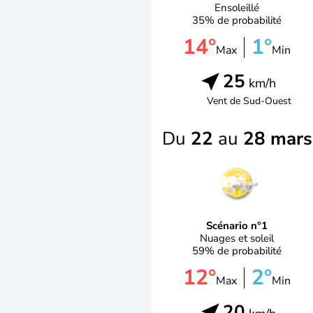
Ensoleillé
35% de probabilité
14°
1°
Max
Min
25
km/h
Vent de
Sud-Ouest
Du
22
au
28 mars
Scénario n°1
Nuages et soleil
59% de probabilité
12°
2°
Max
Min
20