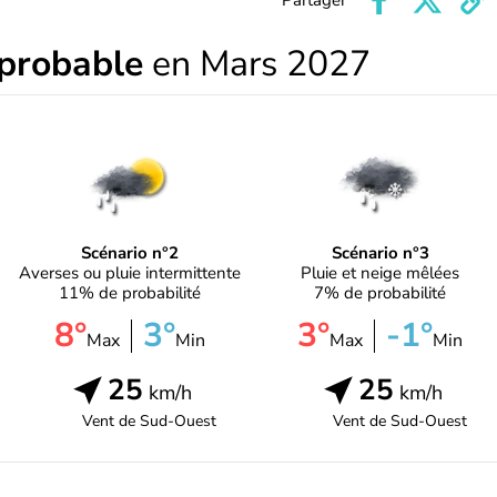
Partager
 probable
en Mars 2027
Scénario n°2
Scénario n°3
Averses ou pluie intermittente
Pluie et neige mêlées
11% de probabilité
7% de probabilité
8°
3°
3°
-1°
Max
Min
Max
Min
25
25
km/h
km/h
Vent de
Sud-Ouest
Vent de
Sud-Ouest