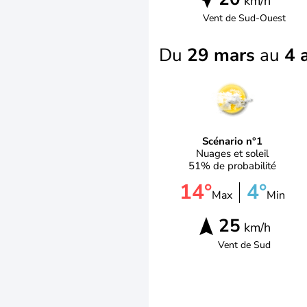
km/h
Vent de
Sud-Ouest
Du
29 mars
au
4 a
Scénario n°1
Nuages et soleil
51% de probabilité
14°
4°
Max
Min
25
km/h
Vent de
Sud