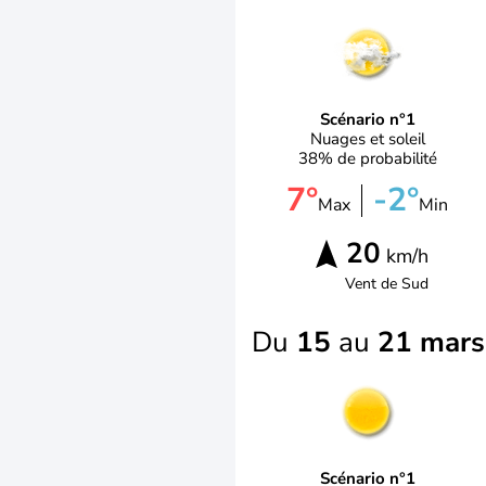
Scénario n°1
Nuages et soleil
38% de probabilité
7°
-2°
Max
Min
20
km/h
Vent de
Sud
Du
15
au
21 mars
Scénario n°1