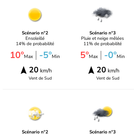
Scénario n°2
Scénario n°3
Ensoleillé
Pluie et neige mêlées
14% de probabilité
11% de probabilité
10°
-5°
5°
-0°
Max
Min
Max
Min
20
20
km/h
km/h
Vent de
Sud
Vent de
Sud
Scénario n°2
Scénario n°3