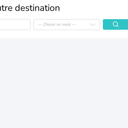
tre destination
— Choisir un mois —