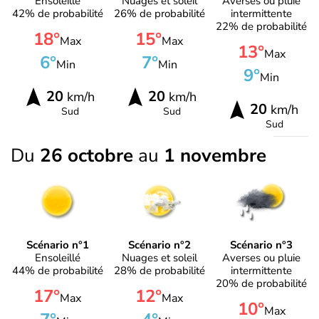
Ensoleillé
Nuages et soleil
Averses ou pluie
42% de probabilité
26% de probabilité
intermittente
22% de probabilité
18°
15°
Max
Max
13°
Max
6°
7°
Min
Min
9°
Min
20
20
km/h
km/h
20
km/h
Sud
Sud
Sud
Du
26 octobre
au
1 novembre
Scénario n°1
Scénario n°2
Scénario n°3
Ensoleillé
Nuages et soleil
Averses ou pluie
44% de probabilité
28% de probabilité
intermittente
20% de probabilité
17°
12°
Max
Max
10°
Max