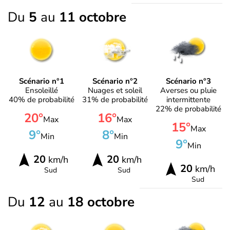
Du
5
au
11 octobre
Scénario n°1
Scénario n°2
Scénario n°3
Ensoleillé
Nuages et soleil
Averses ou pluie
40% de probabilité
31% de probabilité
intermittente
22% de probabilité
20°
16°
Max
Max
15°
Max
9°
8°
Min
Min
9°
Min
20
20
km/h
km/h
20
km/h
Sud
Sud
Sud
Du
12
au
18 octobre