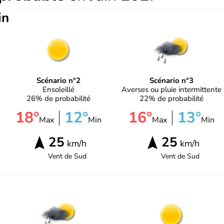
in
Scénario n°2
Scénario n°3
Ensoleillé
Averses ou pluie intermittente
26% de probabilité
22% de probabilité
18°
12°
16°
13°
Max
Min
Max
Min
25
25
km/h
km/h
Vent de
Sud
Vent de
Sud