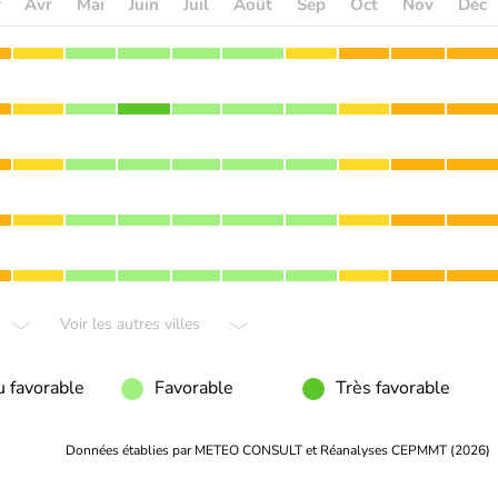
r
Avr
Mai
Juin
Juil
Août
Sep
Oct
Nov
Déc
Voir les autres villes
 favorable
Favorable
Très favorable
Données établies par METEO CONSULT et Réanalyses CEPMMT (2026)