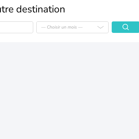
tre destination
— Choisir un mois —