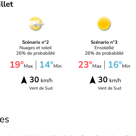
illet
Scénario n°2
Scénario n°3
Nuages et soleil
Ensoleillé
26% de probabilité
26% de probabilité
19°
14°
23°
16°
Max
Min
Max
Min
30
30
km/h
km/h
Vent de
Sud
Vent de
Sud
les