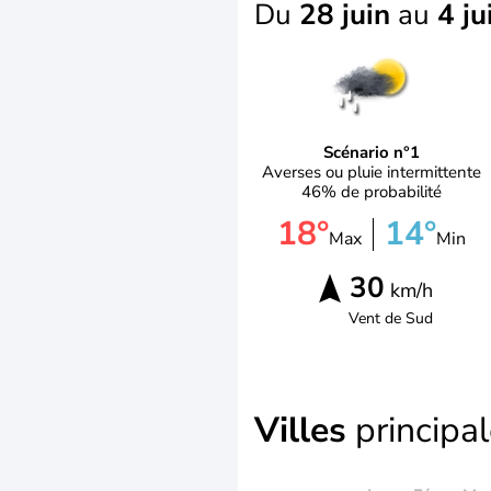
Du
28 juin
au
4 ju
Scénario n°1
Averses ou pluie intermittente
46% de probabilité
18°
14°
Max
Min
30
km/h
Vent de
Sud
Villes
principa