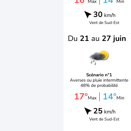
16°
14°
Max
Min
30
km/h
Vent de
Sud-Est
Du
21
au
27 juin
Scénario n°1
Averses ou pluie intermittente
48% de probabilité
17°
14°
Max
Min
25
km/h
Vent de
Sud-Est