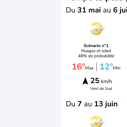
Du
31 mai
au
6 ju
Scénario n°1
Nuages et soleil
48% de probabilité
16°
12°
Max
Min
25
km/h
Vent de
Sud
Du
7
au
13 juin