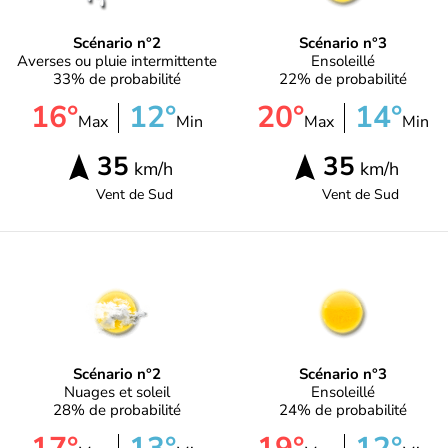
Scénario n°2
Scénario n°3
Averses ou pluie intermittente
Ensoleillé
33% de probabilité
22% de probabilité
16°
12°
20°
14°
Max
Min
Max
Min
35
35
km/h
km/h
Vent de
Sud
Vent de
Sud
Scénario n°2
Scénario n°3
Nuages et soleil
Ensoleillé
28% de probabilité
24% de probabilité