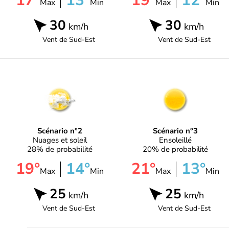
17°
13°
19°
12°
Max
Min
Max
Min
30
30
km/h
km/h
Vent de
Sud-Est
Vent de
Sud-Est
Scénario n°2
Scénario n°3
Nuages et soleil
Ensoleillé
28% de probabilité
20% de probabilité
19°
14°
21°
13°
Max
Min
Max
Min
25
25
km/h
km/h
Vent de
Sud-Est
Vent de
Sud-Est