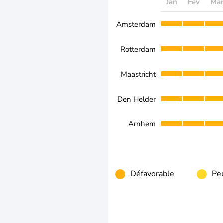
Jan
Fév
Ma
Amsterdam
Rotterdam
Maastricht
Den Helder
Arnhem
Défavorable
Peu