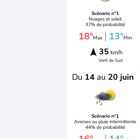
Scénario n°1
Nuages et soleil
37% de probabilité
18°
13°
Max
Min
35
km/h
Vent de
Sud
Du
14
au
20 juin
Scénario n°1
Averses ou pluie intermittente
44% de probabilité