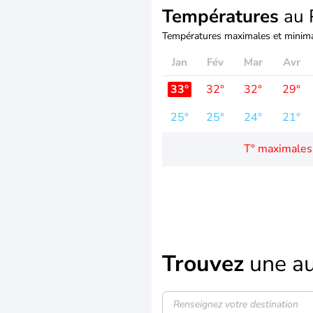
Températures
au 
Températures maximales et minima
Jan
Fév
Mar
Avr
33°
32°
32°
29°
25°
25°
24°
21°
T° maximales
Trouvez
une au