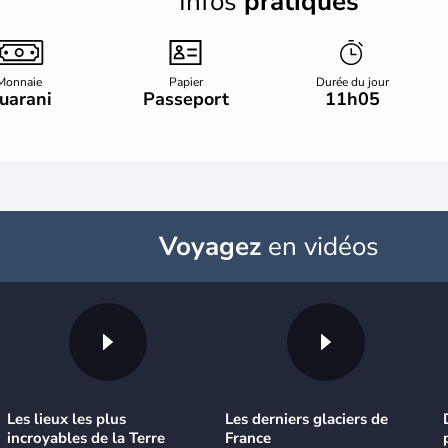
Infos
pratiques
Monnaie
Papier
Durée du jour
uarani
Passeport
11h05
Voyagez
en vidéos
Les lieux les plus
Les derniers glaciers de
incroyables de la Terre
France