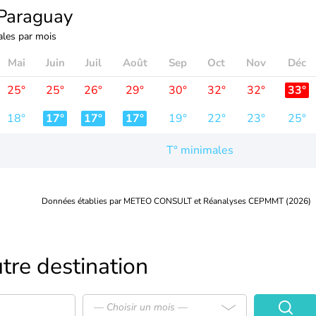
Paraguay
les par mois
Mai
Juin
Juil
Août
Sep
Oct
Nov
Déc
25°
25°
26°
29°
30°
32°
32°
33°
18°
17°
17°
17°
19°
22°
23°
25°
T° minimales
Données établies par METEO CONSULT et Réanalyses CEPMMT (2026)
tre destination
— Choisir un mois —