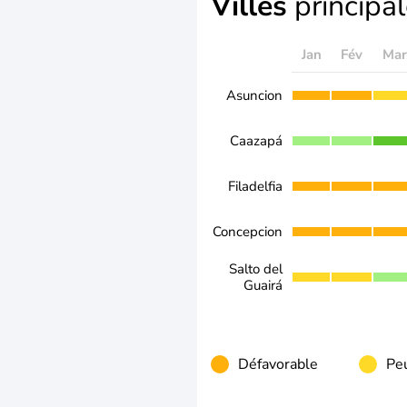
Villes
principa
Jan
Fév
Mar
Asuncion
Caazapá
Filadelfia
Concepcion
Salto del
Guairá
Défavorable
Peu