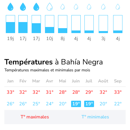
19j
17j
17j
10j
8j
4j
4j
3j
4j
1
Températures
à Bahía Negra
Températures maximales et minimales par mois
Jan
Fév
Mar
Avr
Mai
Juin
Juil
Août
Sep
O
33°
32°
32°
31°
28°
28°
29°
32°
33°
3
26°
26°
25°
24°
20°
19°
19°
20°
22°
2
T° maximales
T° minimales