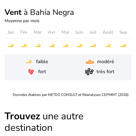
Vent
à Bahía Negra
Moyenne par mois
Jan
Fév
Mar
Avr
Mai
Juin
Juil
Août
Sep
O
faible
modéré
fort
très fort
Données établies par METEO CONSULT et Réanalyses CEPMMT (2026)
Trouvez
une autre
destination