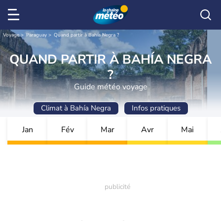
Voyage
Paraguay
Quand partir à Bahía Negra ?
QUAND PARTIR À BAHÍA NEGRA
?
Guide météo voyage
Climat à Bahía Negra
Infos pratiques
Jan
Fév
Mar
Avr
Mai