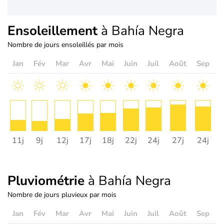
Ensoleillement
à Bahía Negra
Nombre de jours ensoleillés par mois
Jan
Fév
Mar
Avr
Mai
Juin
Juil
Août
Sep
O
11j
9j
12j
17j
18j
22j
24j
27j
24j
1
Pluviométrie
à Bahía Negra
Nombre de jours pluvieux par mois
Jan
Fév
Mar
Avr
Mai
Juin
Juil
Août
Sep
O