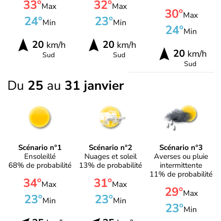
33°
32°
Max
Max
30°
Max
24°
23°
Min
Min
24°
Min
20
20
km/h
km/h
20
km/h
Sud
Sud
Sud
Du
25
au
31 janvier
Scénario n°1
Scénario n°2
Scénario n°3
Ensoleillé
Nuages et soleil
Averses ou pluie
68% de probabilité
13% de probabilité
intermittente
11% de probabilité
34°
31°
Max
Max
29°
Max
23°
23°
Min
Min
23°
Min