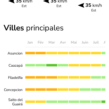
35
35
km/h
km/h
35
km/h
Est
Est
Est
Villes
principales
Jan
Fév
Mar
Avr
Mai
Juin
Juil
Ao
Asuncion
Caazapá
Filadelfia
Concepcion
Salto del
Guairá