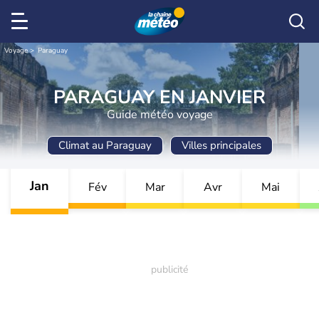
Voyage
Paraguay
PARAGUAY EN JANVIER
Guide météo voyage
Climat au Paraguay
Villes principales
Jan
Fév
Mar
Avr
Mai