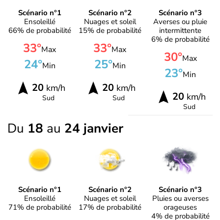
Scénario n°1
Scénario n°2
Scénario n°3
Ensoleillé
Nuages et soleil
Averses ou pluie
66% de probabilité
15% de probabilité
intermittente
6% de probabilité
33°
33°
Max
Max
30°
Max
24°
25°
Min
Min
23°
Min
20
20
km/h
km/h
20
km/h
Sud
Sud
Sud
Du
18
au
24 janvier
Scénario n°1
Scénario n°2
Scénario n°3
Ensoleillé
Nuages et soleil
Pluies ou averses
71% de probabilité
17% de probabilité
orageuses
4% de probabilité