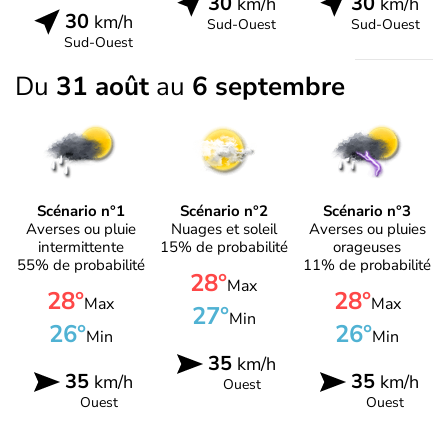
30
30
km/h
km/h
30
km/h
Sud-Ouest
Sud-Ouest
Sud-Ouest
Du
31 août
au
6 septembre
Scénario n°1
Scénario n°2
Scénario n°3
Averses ou pluie
Nuages et soleil
Averses ou pluies
intermittente
15% de probabilité
orageuses
55% de probabilité
11% de probabilité
28°
Max
28°
28°
Max
Max
27°
Min
26°
26°
Min
Min
35
km/h
35
35
km/h
km/h
Ouest
Ouest
Ouest