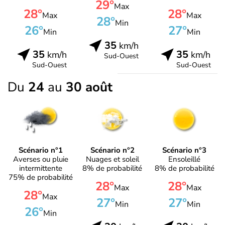
29°
Max
28°
28°
Max
Max
28°
Min
26°
27°
Min
Min
35
km/h
35
35
km/h
km/h
Sud-Ouest
Sud-Ouest
Sud-Ouest
Du
24
au
30 août
Scénario n°1
Scénario n°2
Scénario n°3
Averses ou pluie
Nuages et soleil
Ensoleillé
intermittente
8% de probabilité
8% de probabilité
75% de probabilité
28°
28°
Max
Max
28°
Max
27°
27°
Min
Min
26°
Min