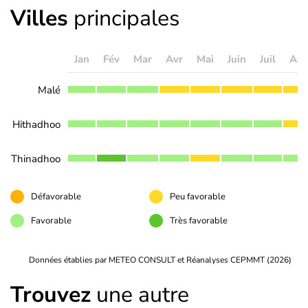
Villes
principales
Jan
Fév
Mar
Avr
Mai
Juin
Juil
Aoû
Malé
Hithadhoo
Thinadhoo
Défavorable
Peu favorable
Favorable
Très favorable
Données établies par METEO CONSULT et Réanalyses CEPMMT (2026)
Trouvez
une autre