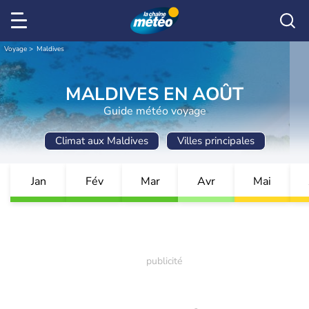
Voyage
Maldives
MALDIVES EN AOÛT
Guide météo voyage
Climat aux Maldives
Villes principales
Jan
Fév
Mar
Avr
Mai