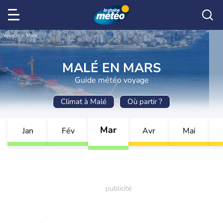
Voyage
Malé
MALÉ EN MARS
Guide météo voyage
Climat à Malé
Où partir ?
Mar
Jan
Fév
Avr
Mai