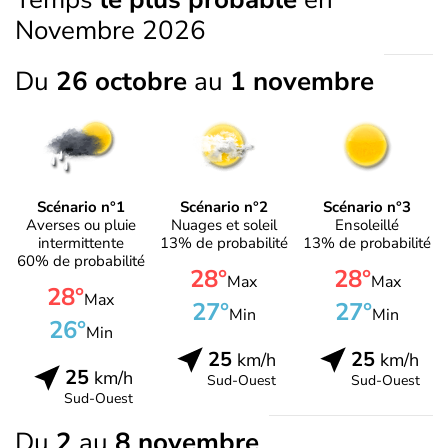
Novembre 2026
Du
26 octobre
au
1 novembre
Scénario n°1
Scénario n°2
Scénario n°3
Averses ou pluie
Nuages et soleil
Ensoleillé
intermittente
13% de probabilité
13% de probabilité
60% de probabilité
28°
28°
Max
Max
28°
Max
27°
27°
Min
Min
26°
Min
25
25
km/h
km/h
25
km/h
Sud-Ouest
Sud-Ouest
Sud-Ouest
Du
2
au
8 novembre