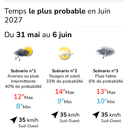
Temps
le plus probable
en Juin
2027
Du
31 mai
au
6 juin
Scénario n°1
Scénario n°2
Scénario n°3
Averses ou pluie
Nuages et soleil
Pluie faible
intermittente
33% de probabilité
6% de probabilité
40% de probabilité
14°
13°
Max
Max
12°
Max
9°
10°
Min
Min
8°
Min
35
35
km/h
km/h
35
km/h
Sud-Ouest
Sud-Ouest
Sud-Ouest