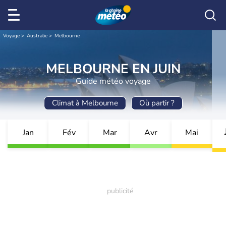
Voyage
Australie
Melbourne
MELBOURNE EN JUIN
Guide météo voyage
Climat à Melbourne
Où partir ?
Jan
Fév
Mar
Avr
Mai