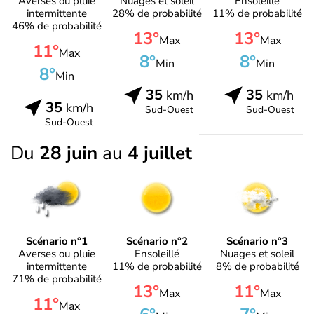
Averses ou pluie
Nuages et soleil
Ensoleillé
intermittente
28% de probabilité
11% de probabilité
46% de probabilité
13°
13°
Max
Max
11°
Max
8°
8°
Min
Min
8°
Min
35
35
km/h
km/h
35
km/h
Sud-Ouest
Sud-Ouest
Sud-Ouest
Du
28 juin
au
4 juillet
Scénario n°1
Scénario n°2
Scénario n°3
Averses ou pluie
Ensoleillé
Nuages et soleil
intermittente
11% de probabilité
8% de probabilité
71% de probabilité
13°
11°
Max
Max
11°
Max