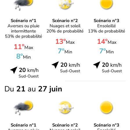
Scénario n°1
Scénario n°2
Scénario n°3
Averses ou pluie
Nuages et soleil
Ensoleillé
intermittente
20% de probabilité
13% de probabilité
53% de probabilité
13°
14°
Max
Max
11°
Max
7°
7°
Min
Min
8°
Min
20
20
km/h
km/h
20
km/h
Sud-Ouest
Sud-Ouest
Sud-Ouest
Du
21
au
27 juin
Scénario n°1
Scénario n°2
Scénario n°3