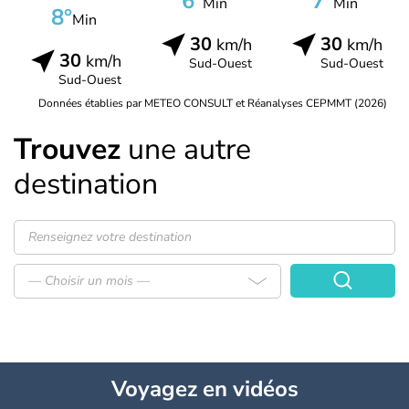
6°
7°
Min
Min
8°
Min
30
30
km/h
km/h
30
km/h
Sud-Ouest
Sud-Ouest
Sud-Ouest
Données établies par METEO CONSULT et Réanalyses CEPMMT (2026)
Trouvez
une autre
destination
— Choisir un mois —
Voyagez
en vidéos