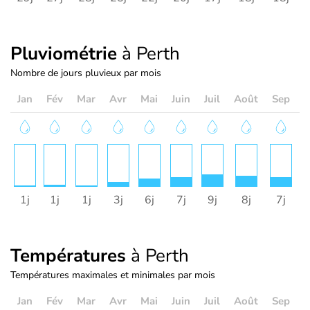
Pluviométrie
à Perth
Nombre de jours pluvieux par mois
Jan
Fév
Mar
Avr
Mai
Juin
Juil
Août
Sep
O
1j
1j
1j
3j
6j
7j
9j
8j
7j
Températures
à Perth
Températures maximales et minimales par mois
Jan
Fév
Mar
Avr
Mai
Juin
Juil
Août
Sep
O