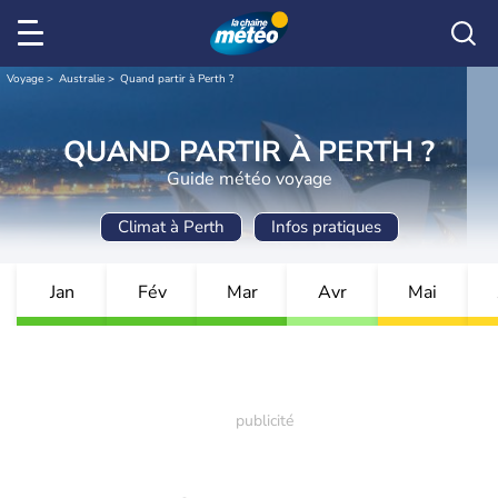
Voyage
Australie
Quand partir à Perth ?
QUAND PARTIR À PERTH ?
Guide météo voyage
Climat à Perth
Infos pratiques
Jan
Fév
Mar
Avr
Mai