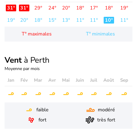
31°
31°
29°
24°
20°
18°
17°
18°
19°
2
19°
20°
18°
15°
13°
11°
11°
10°
11°
1
T° maximales
T° minimales
Vent
à Perth
Moyenne par mois
Jan
Fév
Mar
Avr
Mai
Juin
Juil
Août
Sep
O
faible
modéré
fort
très fort