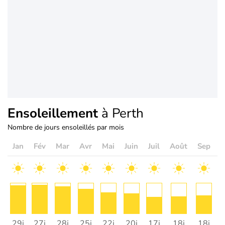
Ensoleillement
à Perth
Nombre de jours ensoleillés par mois
Jan
Fév
Mar
Avr
Mai
Juin
Juil
Août
Sep
O
29j
27j
28j
25j
22j
20j
17j
18j
18j
2