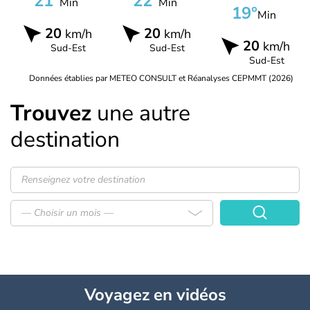
21°
22°
Min
Min
19°
Min
20
20
km/h
km/h
20
km/h
Sud-Est
Sud-Est
Sud-Est
Données établies par METEO CONSULT et Réanalyses CEPMMT (2026)
Trouvez
une autre
destination
— Choisir un mois —
Voyagez
en vidéos