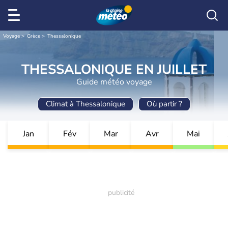
Voyage
Grèce
Thessalonique
THESSALONIQUE EN JUILLET
Guide météo voyage
Climat à Thessalonique
Où partir ?
Jan
Fév
Mar
Avr
Mai