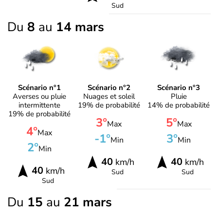
Sud
Du
8
au
14 mars
Scénario n°1
Scénario n°2
Scénario n°3
Averses ou pluie
Nuages et soleil
Pluie
intermittente
19% de probabilité
14% de probabilité
19% de probabilité
3°
5°
Max
Max
4°
Max
-1°
3°
Min
Min
2°
Min
40
40
km/h
km/h
40
km/h
Sud
Sud
Sud
Du
15
au
21 mars