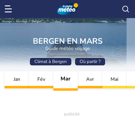
Voyage
Norvège
Bergen
BERGEN EN MARS
Guide météo voyage
Climat à Bergen
Où partir ?
Mar
Jan
Fév
Avr
Mai