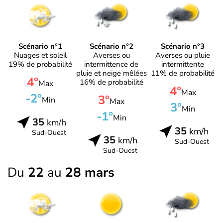
Scénario n°1
Scénario n°2
Scénario n°3
Nuages et soleil
Averses ou
Averses ou pluie
19% de probabilité
intermittence de
intermittente
pluie et neige mêlées
11% de probabilité
4°
16% de probabilité
Max
4°
Max
-2°
3°
Min
Max
3°
Min
-1°
Min
35
km/h
35
km/h
Sud-Ouest
35
km/h
Sud-Ouest
Sud-Ouest
Du
22
au
28 mars