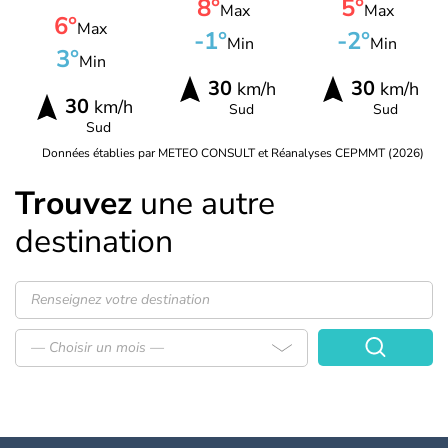
8°
5°
Max
Max
6°
Max
-1°
-2°
Min
Min
3°
Min
30
30
km/h
km/h
30
km/h
Sud
Sud
Sud
Données établies par METEO CONSULT et Réanalyses CEPMMT (2026)
Trouvez
une autre
destination
— Choisir un mois —