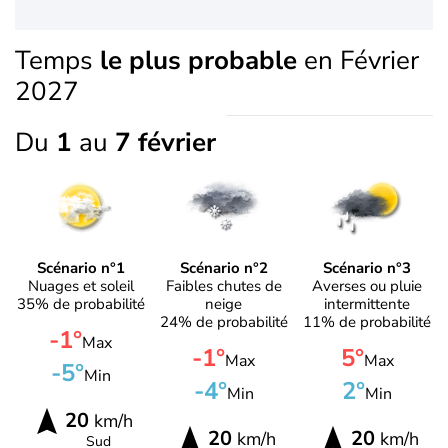
Temps
le plus probable
en Février
2027
Du
1
au
7 février
Scénario n°1
Scénario n°2
Scénario n°3
Nuages et soleil
Faibles chutes de
Averses ou pluie
35% de probabilité
neige
intermittente
24% de probabilité
11% de probabilité
-1°
Max
-1°
5°
Max
Max
-5°
Min
-4°
2°
Min
Min
20
km/h
20
20
km/h
km/h
Sud