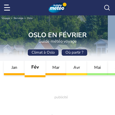
Voyage
Norvège
Oslo
OSLO EN FÉVRIER
Guide météo voyage
Climat à Oslo
Où partir ?
Fév
Jan
Mar
Avr
Mai