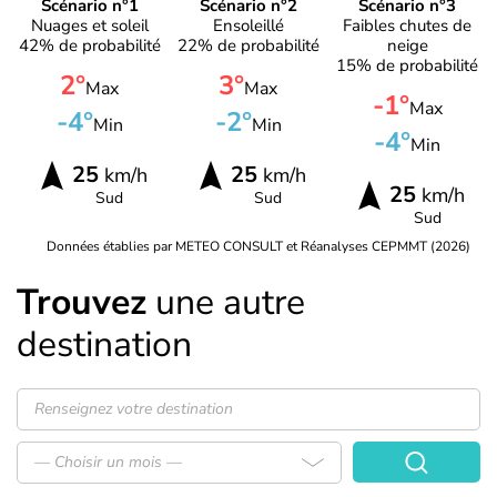
Scénario n°1
Scénario n°2
Scénario n°3
Nuages et soleil
Ensoleillé
Faibles chutes de
42% de probabilité
22% de probabilité
neige
15% de probabilité
2°
3°
Max
Max
-1°
Max
-4°
-2°
Min
Min
-4°
Min
25
25
km/h
km/h
25
km/h
Sud
Sud
Sud
Données établies par METEO CONSULT et Réanalyses CEPMMT (2026)
Trouvez
une autre
destination
— Choisir un mois —