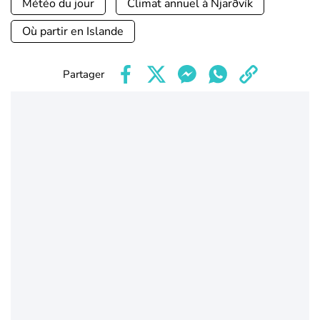
Météo du jour
Climat annuel à Njarðvík
Où partir en Islande
Partager