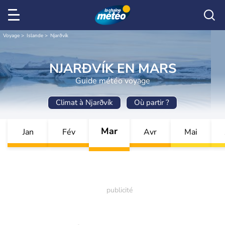
Voyage
Islande
Njarðvík
NJARÐVÍK EN MARS
Guide météo voyage
Climat à Njarðvík
Où partir ?
Mar
Jan
Fév
Avr
Mai