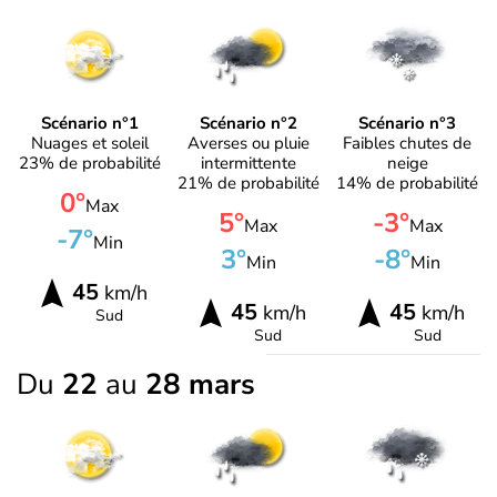
Scénario n°1
Scénario n°2
Scénario n°3
Nuages et soleil
Averses ou pluie
Faibles chutes de
23% de probabilité
intermittente
neige
21% de probabilité
14% de probabilité
0°
Max
5°
-3°
Max
Max
-7°
Min
3°
-8°
Min
Min
45
km/h
45
45
km/h
km/h
Sud
Sud
Sud
Du
22
au
28 mars