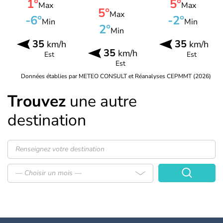
1°
5°
Max
Max
5°
Max
-6°
-2°
Min
Min
2°
Min
35
35
km/h
km/h
35
km/h
Est
Est
Est
Données établies par METEO CONSULT et Réanalyses CEPMMT (2026)
Trouvez
une autre
destination
— Choisir un mois —