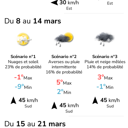
30
km/h
Est
Est
Du
8
au
14 mars
Scénario n°1
Scénario n°2
Scénario n°3
Nuages et soleil
Averses ou pluie
Pluie et neige mêlées
23% de probabilité
intermittente
14% de probabilité
16% de probabilité
-1°
3°
Max
Max
5°
Max
-9°
-1°
Min
Min
2°
Min
45
45
km/h
km/h
45
km/h
Sud
Sud
Sud
Du
15
au
21 mars