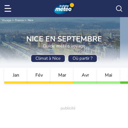
Voyage
France
Nice
NICE EN SEPTEMBRE
Guide météo voyage
Climat à Nice
Où partir ?
Jan
Fév
Mar
Avr
Mai