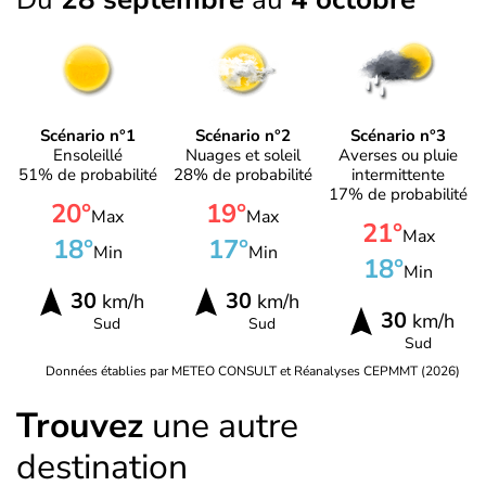
Scénario n°1
Scénario n°2
Scénario n°3
Ensoleillé
Nuages et soleil
Averses ou pluie
51% de probabilité
28% de probabilité
intermittente
17% de probabilité
20°
19°
Max
Max
21°
Max
18°
17°
Min
Min
18°
Min
30
30
km/h
km/h
30
km/h
Sud
Sud
Sud
Données établies par METEO CONSULT et Réanalyses CEPMMT (2026)
Trouvez
une autre
destination