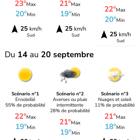
23°
21°
Max
Max
22°
Max
20°
19°
Min
Min
20°
Min
25
25
km/h
km/h
25
km/h
Sud
Sud
Sud
Du
14
au
20 septembre
Scénario n°1
Scénario n°2
Scénario n°3
Ensoleillé
Averses ou pluie
Nuages et soleil
55% de probabilité
intermittente
11% de probabilité
28% de probabilité
22°
21°
Max
Max
21°
Max
19°
18°
Min
Min
19°
Min