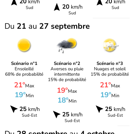
20
20
km/h
km/h
20
km/h
Sud
Sud
Sud
Du
21
au
27 septembre
Scénario n°1
Scénario n°2
Scénario n°3
Ensoleillé
Averses ou pluie
Nuages et soleil
68% de probabilité
intermittente
15% de probabilité
15% de probabilité
21°
21°
Max
Max
19°
Max
19°
19°
Min
Min
18°
Min
25
25
km/h
km/h
25
km/h
Sud-Est
Sud-Est
Sud-Est
Du
28 septembre
au
4 octobre