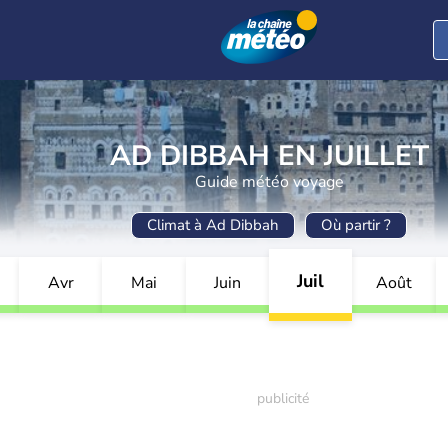
AD DIBBAH EN JUILLET
Guide météo voyage
Climat à Ad Dibbah
Où partir ?
Juil
Avr
Mai
Juin
Août