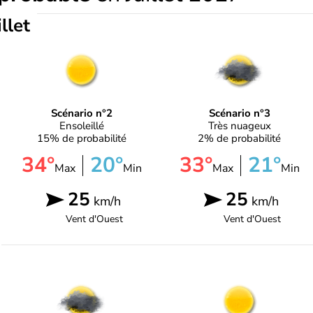
illet
Scénario n°2
Scénario n°3
Ensoleillé
Très nuageux
15% de probabilité
2% de probabilité
34°
20°
33°
21°
Max
Min
Max
Min
25
25
km/h
km/h
Vent d'
Ouest
Vent d'
Ouest