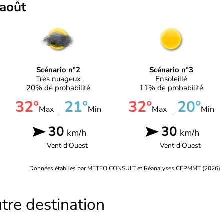
 août
Scénario n°2
Scénario n°3
Très nuageux
Ensoleillé
20% de probabilité
11% de probabilité
32°
21°
32°
20°
Max
Min
Max
Min
30
30
km/h
km/h
Vent d'
Ouest
Vent d'
Ouest
Données établies par METEO CONSULT et Réanalyses CEPMMT (2026)
tre destination