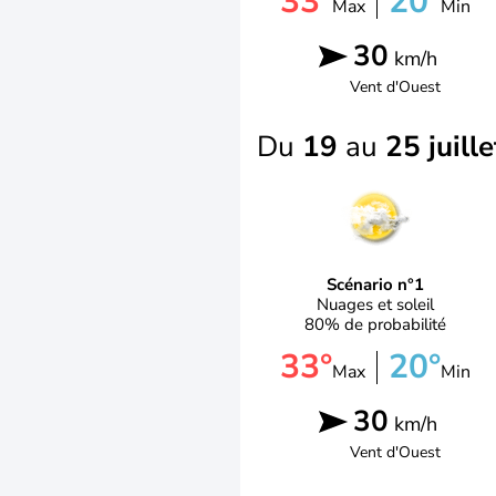
33°
20°
Max
Min
30
km/h
Vent d'
Ouest
Du
19
au
25 juille
Scénario n°1
Nuages et soleil
80% de probabilité
33°
20°
Max
Min
30
km/h
Vent d'
Ouest