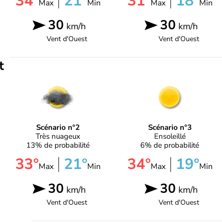
34°
21°
31°
18°
Max
Min
Max
Min
30
30
km/h
km/h
Vent d'
Ouest
Vent d'
Ouest
t
Scénario n°2
Scénario n°3
Très nuageux
Ensoleillé
13% de probabilité
6% de probabilité
33°
21°
34°
19°
Max
Min
Max
Min
30
30
km/h
km/h
Vent d'
Ouest
Vent d'
Ouest