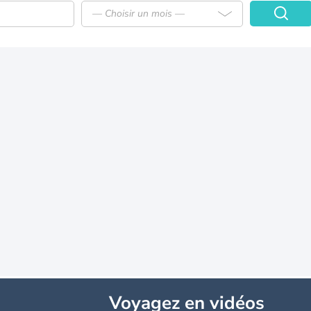
— Choisir un mois —
Voyagez
en vidéos