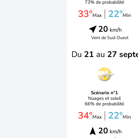
73% de probabilité
33°
22°
Max
Min
20
km/h
Vent de
Sud-Ouest
Du
21
au
27 sept
Scénario n°1
Nuages et soleil
66% de probabilité
34°
22°
Max
Min
20
km/h