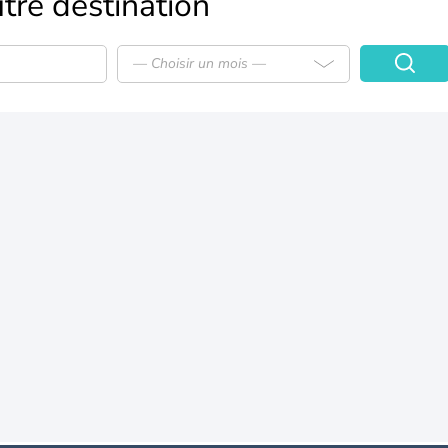
tre destination
— Choisir un mois —