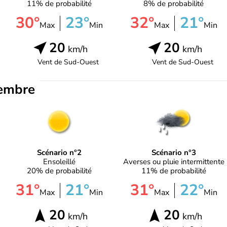
11% de probabilité
8% de probabilité
30°
23°
32°
21°
Max
Min
Max
Min
20
20
km/h
km/h
Vent de
Sud-Ouest
Vent de
Sud-Ouest
embre
Scénario n°2
Scénario n°3
Ensoleillé
Averses ou pluie intermittente
20% de probabilité
11% de probabilité
31°
21°
31°
22°
Max
Min
Max
Min
20
20
km/h
km/h