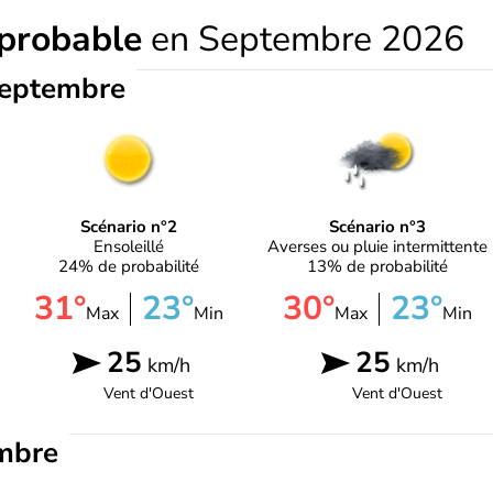
 probable
en Septembre 2026
septembre
Scénario n°2
Scénario n°3
Ensoleillé
Averses ou pluie intermittente
24% de probabilité
13% de probabilité
31°
23°
30°
23°
Max
Min
Max
Min
25
25
km/h
km/h
Vent d'
Ouest
Vent d'
Ouest
mbre