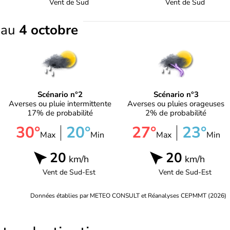
Vent de
Sud
Vent de
Sud
e
au
4 octobre
Scénario n°2
Scénario n°3
Averses ou pluie intermittente
Averses ou pluies orageuses
17% de probabilité
2% de probabilité
30°
20°
27°
23°
Max
Min
Max
Min
20
20
km/h
km/h
Vent de
Sud-Est
Vent de
Sud-Est
Données établies par METEO CONSULT et Réanalyses CEPMMT (2026)