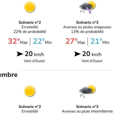
Scénario n°2
Scénario n°3
Ensoleillé
Averses ou pluies orageuses
22% de probabilité
13% de probabilité
32°
22°
27°
21°
Max
Min
Max
Min
20
20
km/h
km/h
Vent d'
Ouest
Vent d'
Ouest
embre
Scénario n°2
Scénario n°3
Ensoleillé
Averses ou pluie intermittente