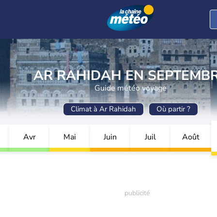
AR RAHIDAH EN SEPTEMB
Guide météo voyage
Climat à Ar Rahidah
Où partir ?
Avr
Mai
Juin
Juil
Août