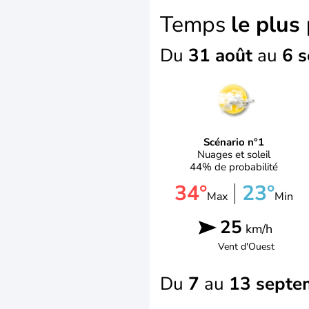
Temps
le plus
Du
31 août
au
6 
Scénario n°1
Nuages et soleil
44% de probabilité
34°
23°
Max
Min
25
km/h
Vent d'
Ouest
Du
7
au
13 septe