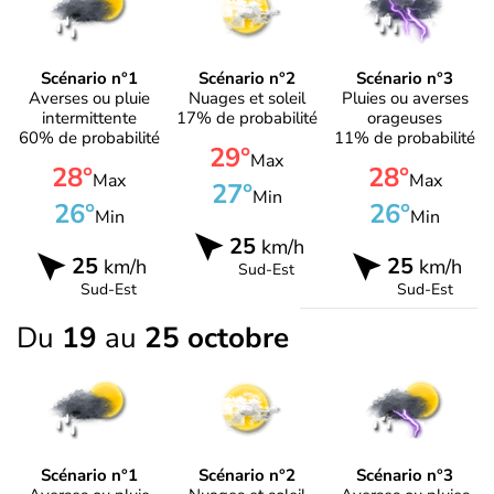
Scénario n°1
Scénario n°2
Scénario n°3
Averses ou pluie
Nuages et soleil
Pluies ou averses
intermittente
17% de probabilité
orageuses
60% de probabilité
11% de probabilité
29°
Max
28°
28°
Max
Max
27°
Min
26°
26°
Min
Min
25
km/h
25
25
km/h
km/h
Sud-Est
Sud-Est
Sud-Est
Du
19
au
25 octobre
Scénario n°1
Scénario n°2
Scénario n°3