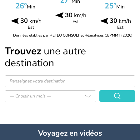
27°
Min
26°
25°
Min
Min
30
km/h
30
30
km/h
km/h
Est
Est
Est
Données établies par METEO CONSULT et Réanalyses CEPMMT (2026)
Trouvez
une autre
destination
— Choisir un mois —
Voyagez
en vidéos