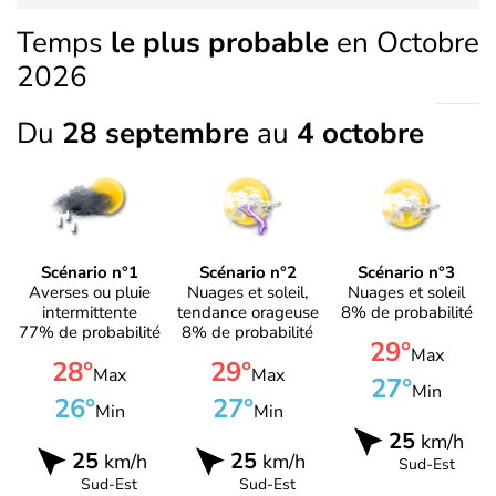
Temps
le plus probable
en Octobre
2026
Du
28 septembre
au
4 octobre
Scénario n°1
Scénario n°2
Scénario n°3
Averses ou pluie
Nuages et soleil,
Nuages et soleil
intermittente
tendance orageuse
8% de probabilité
77% de probabilité
8% de probabilité
29°
Max
28°
29°
Max
Max
27°
Min
26°
27°
Min
Min
25
km/h
25
25
km/h
km/h
Sud-Est
Sud-Est
Sud-Est