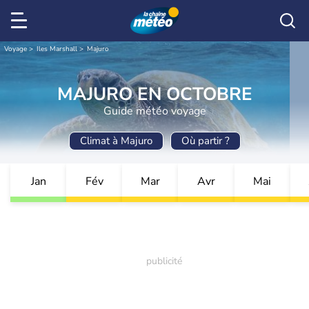
Voyage
Iles Marshall
Majuro
MAJURO EN OCTOBRE
Guide météo voyage
Climat à Majuro
Où partir ?
Jan
Fév
Mar
Avr
Mai