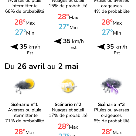
Averses ou pluie
Nuages et soleil
Pluies ou averses
intermittente
15% de probabilité
orageuses
68% de probabilité
4% de probabilité
28°
Max
28°
28°
Max
Max
27°
Min
27°
27°
Min
Min
35
km/h
35
35
km/h
km/h
Est
Est
Est
Du
26 avril
au
2 mai
Scénario n°1
Scénario n°2
Scénario n°3
Averses ou pluie
Nuages et soleil
Pluies ou averses
intermittente
17% de probabilité
orageuses
71% de probabilité
6% de probabilité
28°
Max
28°
28°
Max
Max