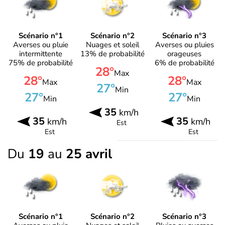
Scénario n°1
Scénario n°2
Scénario n°3
Averses ou pluie
Nuages et soleil
Averses ou pluies
intermittente
13% de probabilité
orageuses
75% de probabilité
6% de probabilité
28°
Max
28°
28°
Max
Max
27°
Min
27°
27°
Min
Min
35
km/h
35
35
km/h
km/h
Est
Est
Est
Du
19
au
25 avril
Scénario n°1
Scénario n°2
Scénario n°3