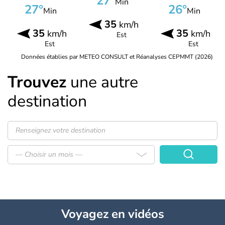
27°
Min
27°
26°
Min
Min
35
km/h
35
35
km/h
km/h
Est
Est
Est
Données établies par METEO CONSULT et Réanalyses CEPMMT (2026)
Trouvez
une autre
destination
— Choisir un mois —
Voyagez
en vidéos