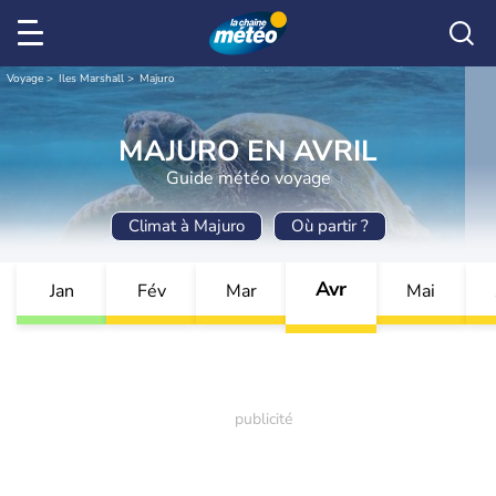
Voyage
Iles Marshall
Majuro
MAJURO EN AVRIL
Guide météo voyage
Climat à Majuro
Où partir ?
Avr
Jan
Fév
Mar
Mai