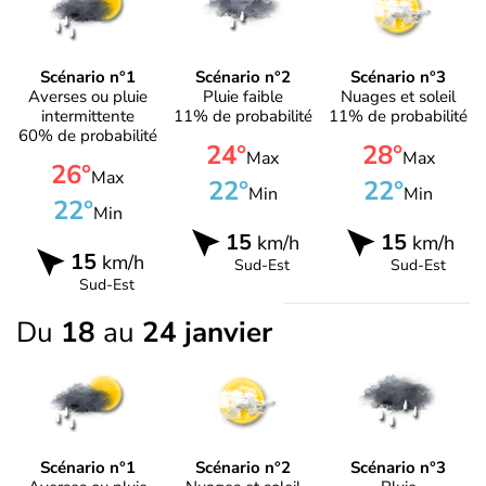
Scénario n°1
Scénario n°2
Scénario n°3
Averses ou pluie
Pluie faible
Nuages et soleil
intermittente
11% de probabilité
11% de probabilité
60% de probabilité
24°
28°
Max
Max
26°
Max
22°
22°
Min
Min
22°
Min
15
15
km/h
km/h
15
km/h
Sud-Est
Sud-Est
Sud-Est
Du
18
au
24 janvier
Scénario n°1
Scénario n°2
Scénario n°3