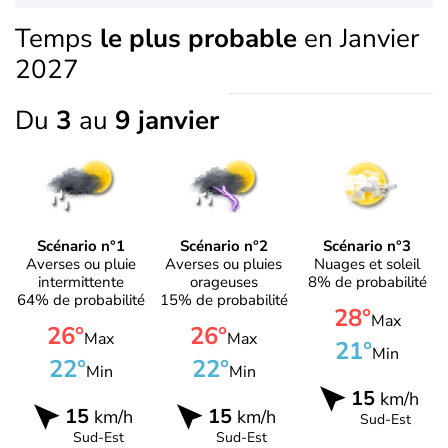
Temps
le plus probable
en Janvier
2027
Du
3
au
9 janvier
Scénario n°1
Scénario n°2
Scénario n°3
Averses ou pluie
Averses ou pluies
Nuages et soleil
intermittente
orageuses
8% de probabilité
64% de probabilité
15% de probabilité
28°
Max
26°
26°
Max
Max
21°
Min
22°
22°
Min
Min
15
km/h
15
15
km/h
km/h
Sud-Est
Sud-Est
Sud-Est