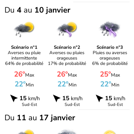
Du
4
au
10 janvier
Scénario n°1
Scénario n°2
Scénario n°3
Averses ou pluie
Averses ou pluies
Pluies ou averses
intermittente
orageuses
orageuses
64% de probabilité
17% de probabilité
6% de probabilité
26°
26°
25°
Max
Max
Max
22°
22°
22°
Min
Min
Min
15
15
15
km/h
km/h
km/h
Sud-Est
Sud-Est
Sud-Est
Du
11
au
17 janvier