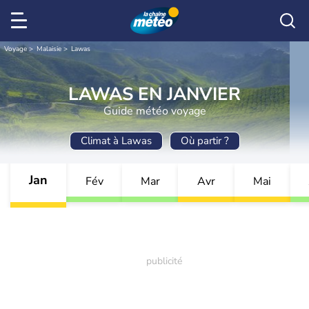
Voyage
Malaisie
Lawas
LAWAS EN JANVIER
Guide météo voyage
Climat à Lawas
Où partir ?
Jan
Fév
Mar
Avr
Mai