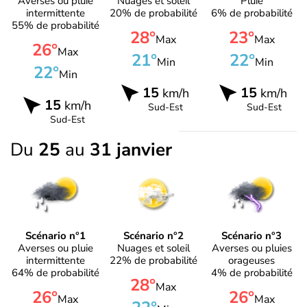
Averses ou pluie
Nuages et soleil
Pluie
intermittente
20% de probabilité
6% de probabilité
55% de probabilité
28°
23°
Max
Max
26°
Max
21°
22°
Min
Min
22°
Min
15
15
km/h
km/h
15
km/h
Sud-Est
Sud-Est
Sud-Est
Du
25
au
31 janvier
Scénario n°1
Scénario n°2
Scénario n°3
Averses ou pluie
Nuages et soleil
Averses ou pluies
intermittente
22% de probabilité
orageuses
64% de probabilité
4% de probabilité
28°
Max
26°
26°
Max
Max