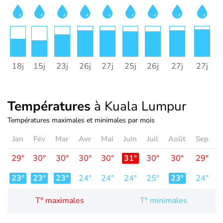
18j
15j
23j
26j
27j
25j
26j
27j
27j
2
Températures
à Kuala Lumpur
Températures maximales et minimales par mois
Jan
Fév
Mar
Avr
Mai
Juin
Juil
Août
Sep
O
29°
30°
30°
30°
30°
31°
30°
30°
29°
2
23°
23°
23°
24°
24°
24°
25°
23°
24°
2
T° maximales
T° minimales