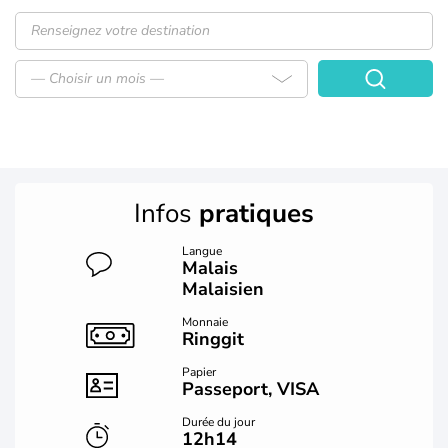
— Choisir un mois —
Infos
pratiques
Langue
Malais
Malaisien
Monnaie
Ringgit
Papier
Passeport, VISA
Durée du jour
12h14