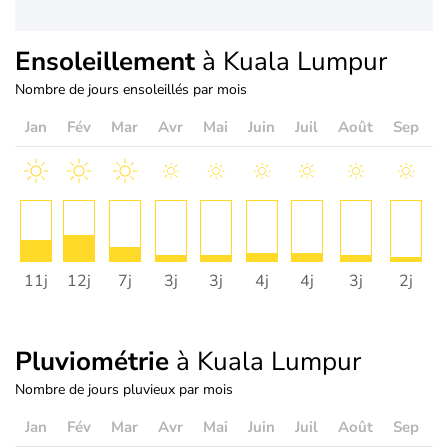
Ensoleillement
à Kuala Lumpur
Nombre de jours ensoleillés par mois
Jan
Fév
Mar
Avr
Mai
Juin
Juil
Août
Sep
O
11j
12j
7j
3j
3j
4j
4j
3j
2j
Pluviométrie
à Kuala Lumpur
Nombre de jours pluvieux par mois
Jan
Fév
Mar
Avr
Mai
Juin
Juil
Août
Sep
O