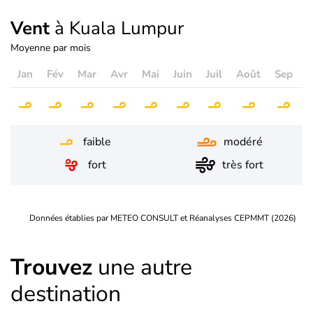
Vent
à Kuala Lumpur
Moyenne par mois
Jan
Fév
Mar
Avr
Mai
Juin
Juil
Août
Sep
O
faible
modéré
fort
très fort
Données établies par METEO CONSULT et Réanalyses CEPMMT (2026)
Trouvez
une autre
destination