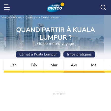
Voyage
Malaisie
Quand partir à Kuala Lumpur ?
QUAND PARTIR À KUALA
LUMPUR ?
Guide météo voyage
Climat à Kuala Lumpur
Infos pratiques
Jan
Fév
Mar
Avr
Mai