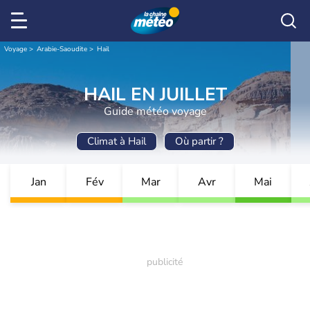
Voyage
Arabie-Saoudite
Hail
HAIL EN JUILLET
Guide météo voyage
Climat à Hail
Où partir ?
Jan
Fév
Mar
Avr
Mai