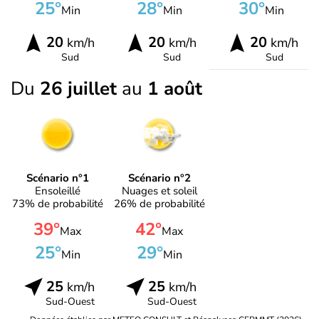
25°
28°
30°
Min
Min
Min
20
20
20
km/h
km/h
km/h
Sud
Sud
Sud
Du
26 juillet
au
1 août
Scénario n°1
Scénario n°2
Ensoleillé
Nuages et soleil
73% de probabilité
26% de probabilité
39°
42°
Max
Max
25°
29°
Min
Min
25
25
km/h
km/h
Sud-Ouest
Sud-Ouest