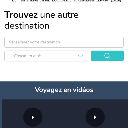
Données établies par METEO CONSULT et Réanalyses CEPMMT (2026)
Trouvez
une autre
destination
— Choisir un mois —
Voyagez
en vidéos