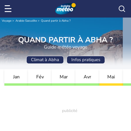
Voyage
Arabie-Saoudite
Quand partir à Abha ?
QUAND PARTIR À ABHA ?
Guide météo voyage
Climat à Abha
Infos pratiques
Jan
Fév
Mar
Avr
Mai