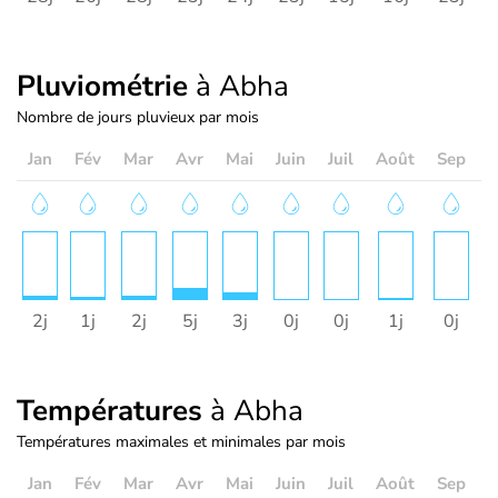
Pluviométrie
à Abha
Nombre de jours pluvieux par mois
Jan
Fév
Mar
Avr
Mai
Juin
Juil
Août
Sep
O
2j
1j
2j
5j
3j
0j
0j
1j
0j
Températures
à Abha
Températures maximales et minimales par mois
Jan
Fév
Mar
Avr
Mai
Juin
Juil
Août
Sep
O