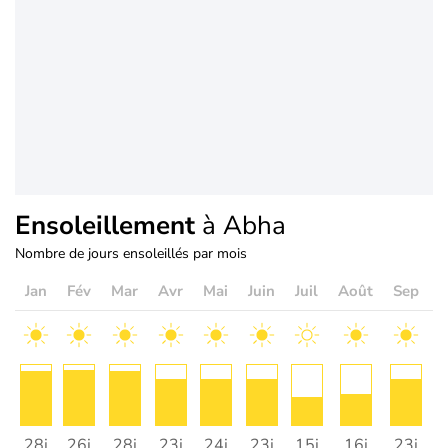
Ensoleillement
à Abha
Nombre de jours ensoleillés par mois
Jan
Fév
Mar
Avr
Mai
Juin
Juil
Août
Sep
O
28j
26j
28j
23j
24j
23j
15j
16j
23j
2