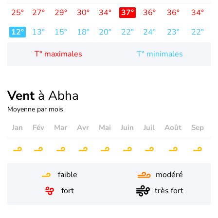
25°
27°
29°
30°
34°
37°
36°
36°
34°
3
12°
13°
15°
18°
20°
22°
24°
23°
22°
1
T° maximales
T° minimales
Vent
à Abha
Moyenne par mois
Jan
Fév
Mar
Avr
Mai
Juin
Juil
Août
Sep
O
faible
modéré
fort
très fort