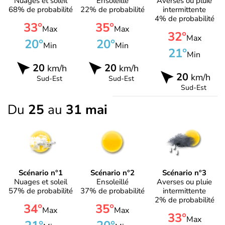
Nuages et soleil
Ensoleillé
Averses ou pluie
68% de probabilité
22% de probabilité
intermittente
4% de probabilité
33°
35°
Max
Max
32°
Max
20°
20°
Min
Min
21°
Min
20
20
km/h
km/h
20
km/h
Sud-Est
Sud-Est
Sud-Est
Du
25
au
31 mai
Scénario n°1
Scénario n°2
Scénario n°3
Nuages et soleil
Ensoleillé
Averses ou pluie
57% de probabilité
37% de probabilité
intermittente
2% de probabilité
34°
35°
Max
Max
33°
Max