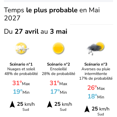
Temps
le plus probable
en Mai
2027
Du
27 avril
au
3 mai
Scénario n°1
Scénario n°2
Scénario n°3
Nuages et soleil
Ensoleillé
Averses ou pluie
48% de probabilité
28% de probabilité
intermittente
17% de probabilité
31°
31°
Max
Max
26°
Max
19°
17°
Min
Min
18°
Min
25
25
km/h
km/h
25
km/h
Sud
Sud
Sud