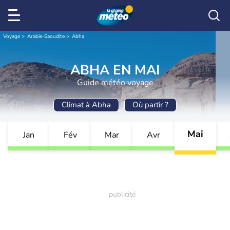
Voyage
Arabie-Saoudite
Abha
ABHA EN MAI
Guide météo voyage
Climat à Abha
Où partir ?
Mai
Jan
Fév
Mar
Avr