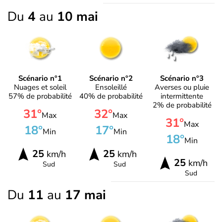
Du
4
au
10 mai
Scénario n°1
Scénario n°2
Scénario n°3
Nuages et soleil
Ensoleillé
Averses ou pluie
57% de probabilité
40% de probabilité
intermittente
2% de probabilité
31°
32°
Max
Max
31°
Max
18°
17°
Min
Min
18°
Min
25
25
km/h
km/h
25
km/h
Sud
Sud
Sud
Du
11
au
17 mai