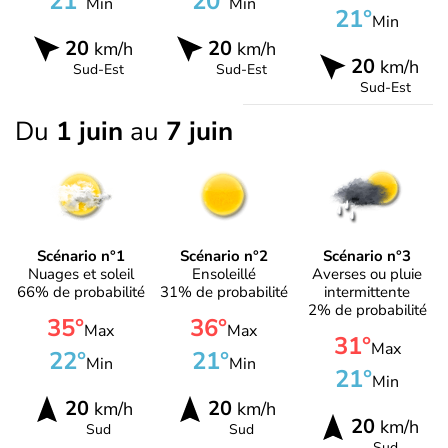
21°
20°
Min
Min
21°
Min
20
20
km/h
km/h
20
km/h
Sud-Est
Sud-Est
Sud-Est
Du
1 juin
au
7 juin
Scénario n°1
Scénario n°2
Scénario n°3
Nuages et soleil
Ensoleillé
Averses ou pluie
66% de probabilité
31% de probabilité
intermittente
2% de probabilité
35°
36°
Max
Max
31°
Max
22°
21°
Min
Min
21°
Min
20
20
km/h
km/h
20
km/h
Sud
Sud
Sud