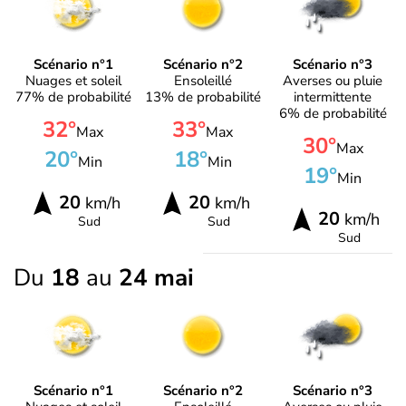
Scénario n°1
Scénario n°2
Scénario n°3
Nuages et soleil
Ensoleillé
Averses ou pluie
77% de probabilité
13% de probabilité
intermittente
6% de probabilité
32°
33°
Max
Max
30°
Max
20°
18°
Min
Min
19°
Min
20
20
km/h
km/h
20
km/h
Sud
Sud
Sud
Du
18
au
24 mai
Scénario n°1
Scénario n°2
Scénario n°3