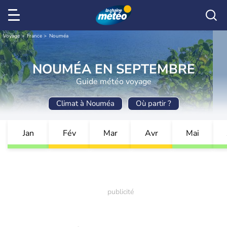
Voyage
France
Nouméa
NOUMÉA EN SEPTEMBRE
Guide météo voyage
Climat à Nouméa
Où partir ?
Jan
Fév
Mar
Avr
Mai