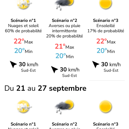
Scénario n°1
Scénario n°2
Scénario n°3
Nuages et soleil
Averses ou pluie
Ensoleillé
60% de probabilité
intermittente
17% de probabilité
20% de probabilité
22°
22°
Max
Max
21°
Max
20°
20°
Min
Min
20°
Min
30
30
km/h
km/h
30
km/h
Sud-Est
Sud-Est
Sud-Est
Du
21
au
27 septembre
Scénario n°1
Scénario n°2
Scénario n°3