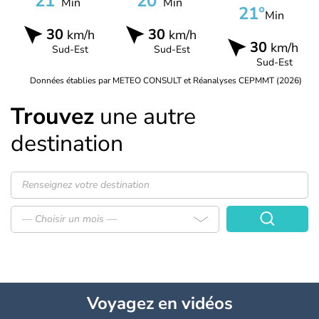
21°
20°
Min
Min
21°
Min
30
30
km/h
km/h
30
km/h
Sud-Est
Sud-Est
Sud-Est
Données établies par METEO CONSULT et Réanalyses CEPMMT (2026)
Trouvez
une autre
destination
— Choisir un mois —
Voyagez
en vidéos