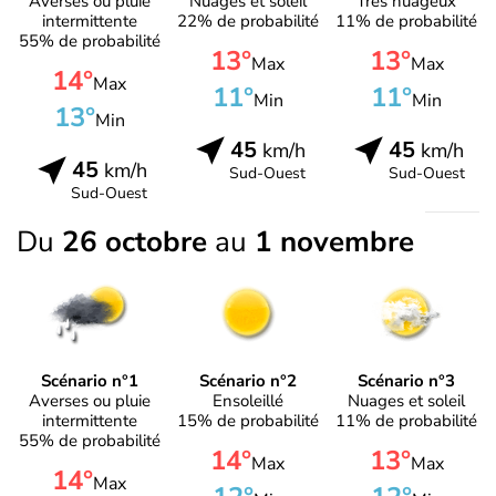
Averses ou pluie
Nuages et soleil
Très nuageux
intermittente
22% de probabilité
11% de probabilité
55% de probabilité
13°
13°
Max
Max
14°
Max
11°
11°
Min
Min
13°
Min
45
45
km/h
km/h
45
km/h
Sud-Ouest
Sud-Ouest
Sud-Ouest
Du
26 octobre
au
1 novembre
Scénario n°1
Scénario n°2
Scénario n°3
Averses ou pluie
Ensoleillé
Nuages et soleil
intermittente
15% de probabilité
11% de probabilité
55% de probabilité
14°
13°
Max
Max
14°
Max