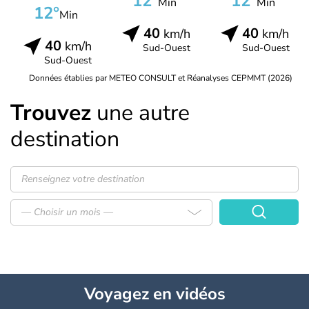
12°
12°
Min
Min
12°
Min
40
40
km/h
km/h
40
km/h
Sud-Ouest
Sud-Ouest
Sud-Ouest
Données établies par METEO CONSULT et Réanalyses CEPMMT (2026)
Trouvez
une autre
destination
— Choisir un mois —
Voyagez
en vidéos