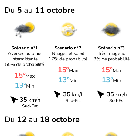
Du
5
au
11 octobre
Scénario n°1
Scénario n°2
Scénario n°3
Averses ou pluie
Nuages et soleil
Très nuageux
intermittente
17% de probabilité
8% de probabilité
55% de probabilité
15°
15°
Max
Max
15°
Max
13°
13°
Min
Min
13°
Min
35
35
km/h
km/h
35
km/h
Sud-Est
Sud-Est
Sud-Est
Du
12
au
18 octobre