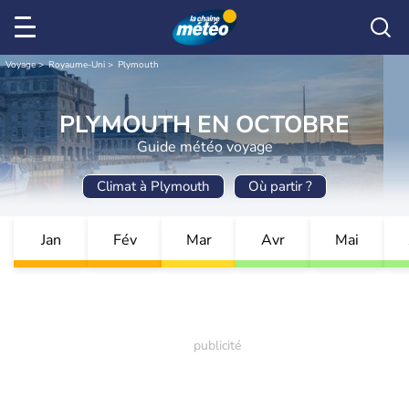
Voyage
Royaume-Uni
Plymouth
PLYMOUTH EN OCTOBRE
Guide météo voyage
Climat à Plymouth
Où partir ?
Jan
Fév
Mar
Avr
Mai