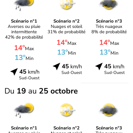
Scénario n°1
Scénario n°2
Scénario n°3
Averses ou pluie
Nuages et soleil
Très nuageux
intermittente
31% de probabilité
8% de probabilité
42% de probabilité
14°
14°
Max
Max
14°
Max
13°
13°
Min
Min
13°
Min
45
45
km/h
km/h
45
km/h
Sud-Ouest
Sud-Ouest
Sud-Ouest
Du
19
au
25 octobre
Scénario n°1
Scénario n°2
Scénario n°3