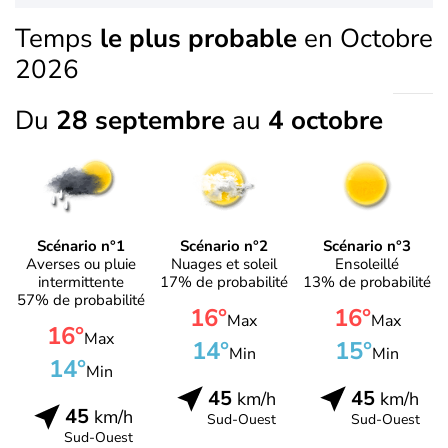
Temps
le plus probable
en Octobre
2026
Du
28 septembre
au
4 octobre
Scénario n°1
Scénario n°2
Scénario n°3
Averses ou pluie
Nuages et soleil
Ensoleillé
intermittente
17% de probabilité
13% de probabilité
57% de probabilité
16°
16°
Max
Max
16°
Max
14°
15°
Min
Min
14°
Min
45
45
km/h
km/h
45
km/h
Sud-Ouest
Sud-Ouest
Sud-Ouest