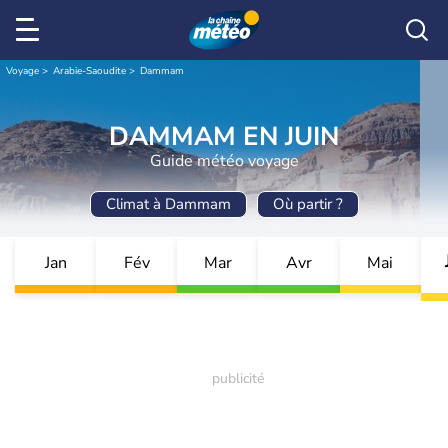
Voyage
Arabie-Saoudite
Dammam
DAMMAM EN JUIN
Guide météo voyage
Climat à Dammam
Où partir ?
Jan
Fév
Mar
Avr
Mai