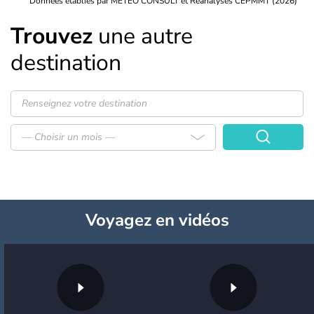
Données établies par METEO CONSULT et Réanalyses CEPMMT (2026)
Trouvez
une autre
destination
— Choisir un mois —
Voyagez
en vidéos