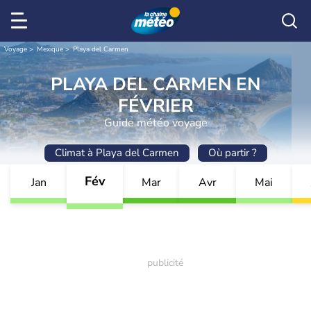
Voyage
Mexique
Playa del Carmen
PLAYA DEL CARMEN EN
FÉVRIER
Guide météo voyage
Climat à Playa del Carmen
Où partir ?
Fév
Jan
Mar
Avr
Mai