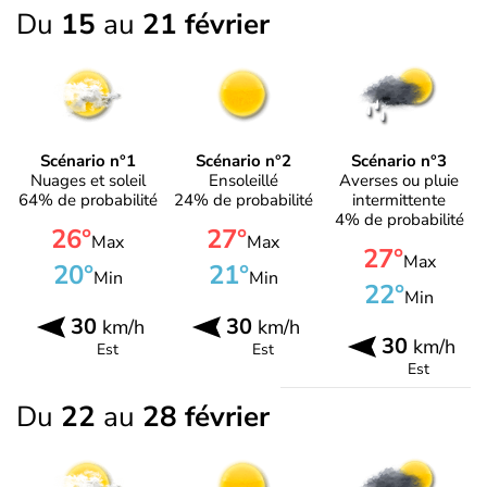
Du
15
au
21 février
Scénario n°1
Scénario n°2
Scénario n°3
Nuages et soleil
Ensoleillé
Averses ou pluie
64% de probabilité
24% de probabilité
intermittente
4% de probabilité
26°
27°
Max
Max
27°
Max
20°
21°
Min
Min
22°
Min
30
30
km/h
km/h
30
km/h
Est
Est
Est
Du
22
au
28 février