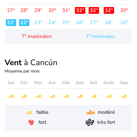
27°
28°
29°
30°
31°
32°
32°
32°
30°
2
22°
22°
23°
24°
25°
26°
27°
26°
26°
2
T° maximales
T° minimales
Vent
à Cancún
Moyenne par mois
Jan
Fév
Mar
Avr
Mai
Juin
Juil
Août
Sep
O
faible
modéré
fort
très fort