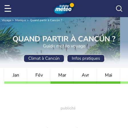
Voyage
Mexique
Quand partir à Cancún ?
QUAND PARTIR À CANCÚN ?
Guide météo voyage
Climat à Cancún
Infos pratiques
Jan
Fév
Mar
Avr
Mai