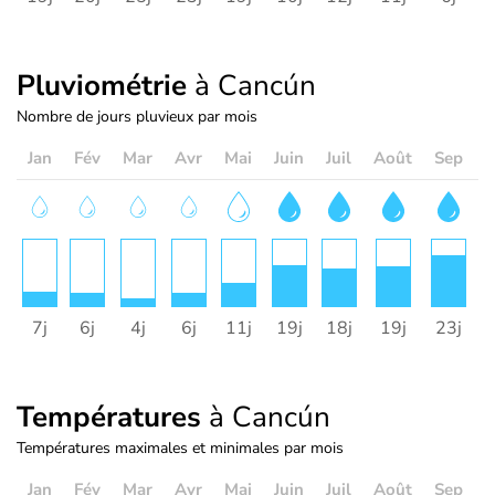
Pluviométrie
à Cancún
Nombre de jours pluvieux par mois
Jan
Fév
Mar
Avr
Mai
Juin
Juil
Août
Sep
O
7j
6j
4j
6j
11j
19j
18j
19j
23j
1
Températures
à Cancún
Températures maximales et minimales par mois
Jan
Fév
Mar
Avr
Mai
Juin
Juil
Août
Sep
O