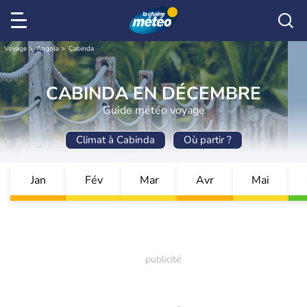
Voyage
Angola
Cabinda
CABINDA EN DÉCEMBRE
Guide météo voyage
Climat à Cabinda
Où partir ?
Jan
Fév
Mar
Avr
Mai