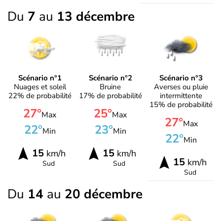
Du
7
au
13 décembre
Scénario n°1
Scénario n°2
Scénario n°3
Nuages et soleil
Bruine
Averses ou pluie
22% de probabilité
17% de probabilité
intermittente
15% de probabilité
27°
25°
Max
Max
27°
Max
22°
23°
Min
Min
22°
Min
15
15
km/h
km/h
15
km/h
Sud
Sud
Sud
Du
14
au
20 décembre