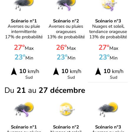
Scénario n°1
Scénario n°2
Scénario n°3
Averses ou pluie
Averses ou pluies
Nuages et soleil,
intermittente
orageuses
tendance orageuse
17% de probabilité
13% de probabilité
13% de probabilité
27°
26°
27°
Max
Max
Max
23°
23°
23°
Min
Min
Min
10
10
10
km/h
km/h
km/h
Sud
Sud
Sud
Du
21
au
27 décembre
Scénario n°1
Scénario n°2
Scénario n°3