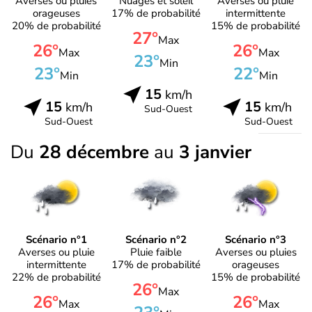
Averses ou pluies
Nuages et soleil
Averses ou pluie
orageuses
17% de probabilité
intermittente
20% de probabilité
15% de probabilité
27°
Max
26°
26°
Max
Max
23°
Min
23°
22°
Min
Min
15
km/h
15
15
km/h
km/h
Sud-Ouest
Sud-Ouest
Sud-Ouest
Du
28 décembre
au
3 janvier
Scénario n°1
Scénario n°2
Scénario n°3
Averses ou pluie
Pluie faible
Averses ou pluies
intermittente
17% de probabilité
orageuses
22% de probabilité
15% de probabilité
26°
Max
26°
26°
Max
Max