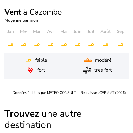
Vent
à Cazombo
Moyenne par mois
Jan
Fév
Mar
Avr
Mai
Juin
Juil
Août
Sep
O
faible
modéré
fort
très fort
Données établies par METEO CONSULT et Réanalyses CEPMMT (2026)
Trouvez
une autre
destination