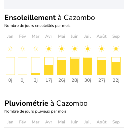
Ensoleillement
à Cazombo
Nombre de jours ensoleillés par mois
Jan
Fév
Mar
Avr
Mai
Juin
Juil
Août
Sep
O
0j
0j
3j
17j
26j
28j
30j
27j
22j
1
Pluviométrie
à Cazombo
Nombre de jours pluvieux par mois
Jan
Fév
Mar
Avr
Mai
Juin
Juil
Août
Sep
O