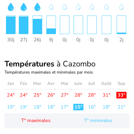
30j
27j
26j
9j
0j
0j
0j
0j
2j
1
Températures
à Cazombo
Températures maximales et minimales par mois
Jan
Fév
Mar
Avr
Mai
Juin
Juil
Août
Sep
O
24°
24°
25°
26°
27°
28°
28°
31°
33°
3
19°
19°
18°
18°
17°
15°
16°
18°
21°
2
T° maximales
T° minimales