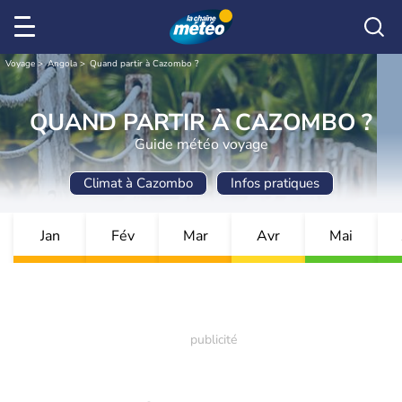
Voyage
Angola
Quand partir à Cazombo ?
QUAND PARTIR À CAZOMBO ?
Guide météo voyage
Climat à Cazombo
Infos pratiques
Jan
Fév
Mar
Avr
Mai