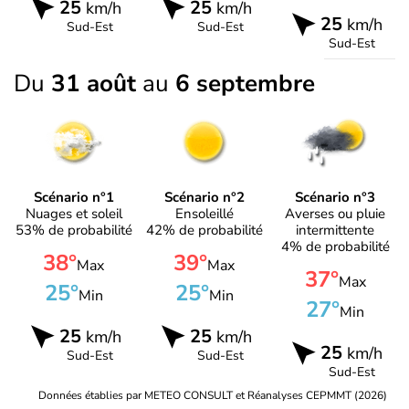
25
25
km/h
km/h
25
km/h
Sud-Est
Sud-Est
Sud-Est
Du
31 août
au
6 septembre
Scénario n°1
Scénario n°2
Scénario n°3
Nuages et soleil
Ensoleillé
Averses ou pluie
53% de probabilité
42% de probabilité
intermittente
4% de probabilité
38°
39°
Max
Max
37°
Max
25°
25°
Min
Min
27°
Min
25
25
km/h
km/h
25
km/h
Sud-Est
Sud-Est
Sud-Est
Données établies par METEO CONSULT et Réanalyses CEPMMT (2026)