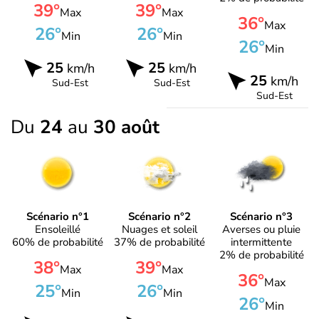
39°
39°
Max
Max
36°
Max
26°
26°
Min
Min
26°
Min
25
25
km/h
km/h
25
km/h
Sud-Est
Sud-Est
Sud-Est
Du
24
au
30 août
Scénario n°1
Scénario n°2
Scénario n°3
Ensoleillé
Nuages et soleil
Averses ou pluie
60% de probabilité
37% de probabilité
intermittente
2% de probabilité
38°
39°
Max
Max
36°
Max
25°
26°
Min
Min
26°
Min