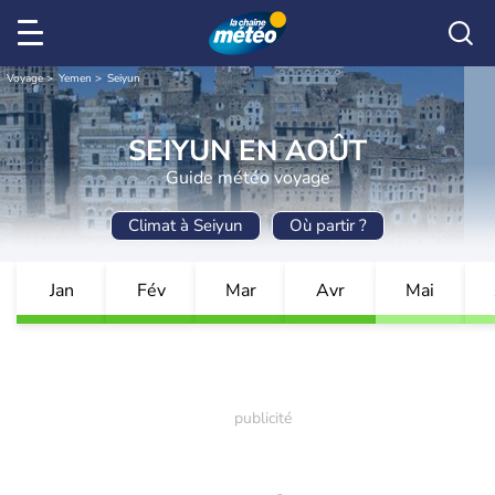
Voyage
Yemen
Seiyun
SEIYUN EN AOÛT
Guide météo voyage
Climat à Seiyun
Où partir ?
Jan
Fév
Mar
Avr
Mai