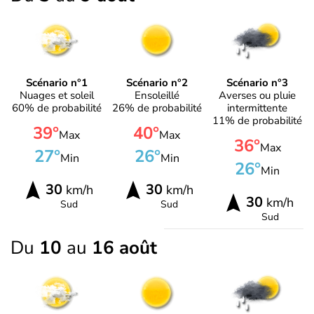
Scénario n°1
Scénario n°2
Scénario n°3
Nuages et soleil
Ensoleillé
Averses ou pluie
60% de probabilité
26% de probabilité
intermittente
11% de probabilité
39°
40°
Max
Max
36°
Max
27°
26°
Min
Min
26°
Min
30
30
km/h
km/h
30
km/h
Sud
Sud
Sud
Du
10
au
16 août