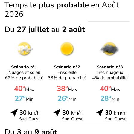
Temps
le plus probable
en Août
2026
Du
27 juillet
au
2 août
Scénario n°1
Scénario n°2
Scénario n°3
Nuages et soleil
Ensoleillé
Très nuageux
62% de probabilité
33% de probabilité
4% de probabilité
40°
38°
40°
Max
Max
Max
27°
26°
28°
Min
Min
Min
30
30
30
km/h
km/h
km/h
Sud-Ouest
Sud-Ouest
Sud-Ouest
Du
3
au
9 août