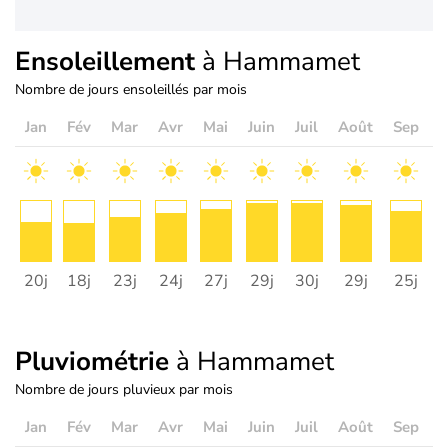
Ensoleillement
à Hammamet
Nombre de jours ensoleillés par mois
Jan
Fév
Mar
Avr
Mai
Juin
Juil
Août
Sep
O
20j
18j
23j
24j
27j
29j
30j
29j
25j
2
Pluviométrie
à Hammamet
Nombre de jours pluvieux par mois
Jan
Fév
Mar
Avr
Mai
Juin
Juil
Août
Sep
O