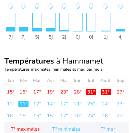
7j
7j
5j
5j
2j
0j
0j
1j
4j
Températures
à Hammamet
Températures maximales, minimales et mer, par mois
Jan
Fév
Mar
Avr
Mai
Juin
Juil
Août
Sep
O
15°
15°
17°
19°
23°
28°
31°
31°
27°
2
12°
11°
12°
14°
17°
21°
25°
24°
23°
2
16°
15°
15°
15°
17°
20°
24°
26°
27°
2
T° maximales
T° minimales
T° mer