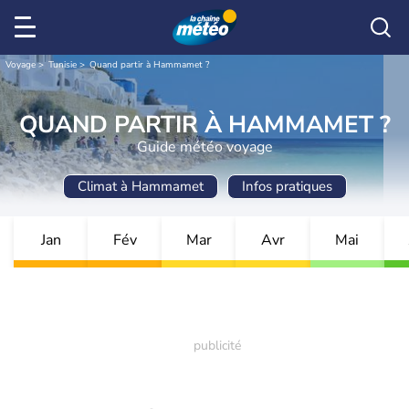
Voyage
Tunisie
Quand partir à Hammamet ?
QUAND PARTIR À HAMMAMET ?
Guide météo voyage
Climat à Hammamet
Infos pratiques
Jan
Fév
Mar
Avr
Mai