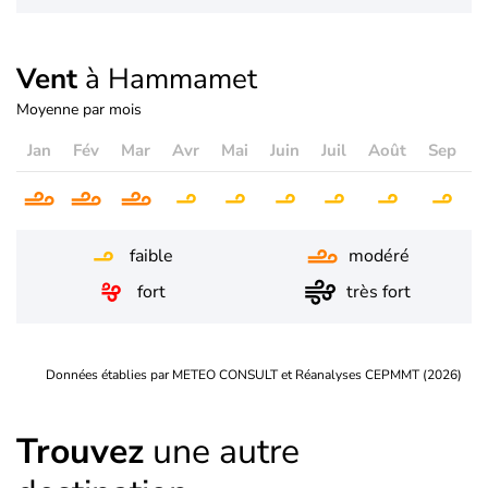
Vent
à Hammamet
Moyenne par mois
Jan
Fév
Mar
Avr
Mai
Juin
Juil
Août
Sep
O
faible
modéré
fort
très fort
Données établies par METEO CONSULT et Réanalyses CEPMMT (2026)
Trouvez
une autre