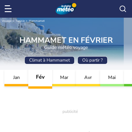
Voyage
Tunisie
Hammamet
HAMMAMET EN FÉVRIER
Guide météo voyage
Climat à Hammamet
Où partir ?
Fév
Jan
Mar
Avr
Mai