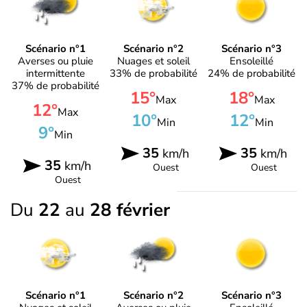
Scénario n°1
Scénario n°2
Scénario n°3
Averses ou pluie
Nuages et soleil
Ensoleillé
intermittente
33% de probabilité
24% de probabilité
37% de probabilité
15°
18°
Max
Max
12°
Max
10°
12°
Min
Min
9°
Min
35
35
km/h
km/h
35
km/h
Ouest
Ouest
Ouest
Du
22
au
28 février
Scénario n°1
Scénario n°2
Scénario n°3