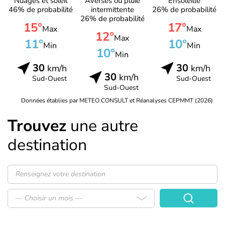
Nuages et soleil
Averses ou pluie
Ensoleillé
46% de probabilité
intermittente
26% de probabilité
26% de probabilité
15°
17°
Max
Max
12°
Max
11°
10°
Min
Min
10°
Min
30
30
km/h
km/h
30
km/h
Sud-Ouest
Sud-Ouest
Sud-Ouest
Données établies par METEO CONSULT et Réanalyses CEPMMT (2026)
Trouvez
une autre
destination
— Choisir un mois —