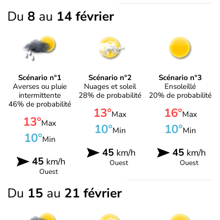
Du
8
au
14 février
Scénario n°1
Scénario n°2
Scénario n°3
Averses ou pluie
Nuages et soleil
Ensoleillé
intermittente
28% de probabilité
20% de probabilité
46% de probabilité
13°
16°
Max
Max
13°
Max
10°
10°
Min
Min
10°
Min
45
45
km/h
km/h
45
km/h
Ouest
Ouest
Ouest
Du
15
au
21 février