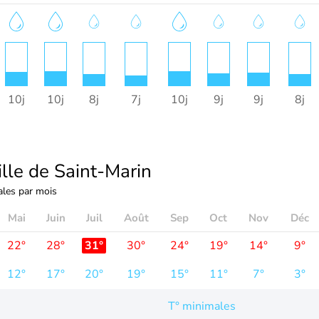
10j
10j
8j
7j
10j
9j
9j
8j
lle de Saint-Marin
les par mois
Mai
Juin
Juil
Août
Sep
Oct
Nov
Déc
22°
28°
31°
30°
24°
19°
14°
9°
12°
17°
20°
19°
15°
11°
7°
3°
T° minimales