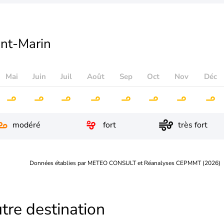
int-Marin
Mai
Juin
Juil
Août
Sep
Oct
Nov
Déc
modéré
fort
très fort
Données établies par METEO CONSULT et Réanalyses CEPMMT (2026)
tre destination