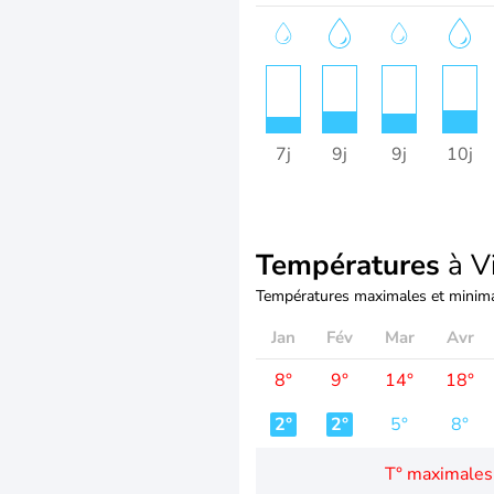
7j
9j
9j
10j
Températures
à Vi
Températures maximales et minima
Jan
Fév
Mar
Avr
8°
9°
14°
18°
2°
2°
5°
8°
T° maximales