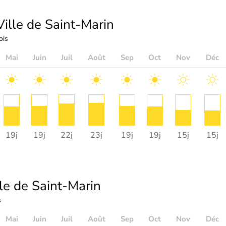
ille de Saint-Marin
ois
Mai
Juin
Juil
Août
Sep
Oct
Nov
Déc
19j
19j
22j
23j
19j
19j
15j
15j
le de Saint-Marin
s
Mai
Juin
Juil
Août
Sep
Oct
Nov
Déc