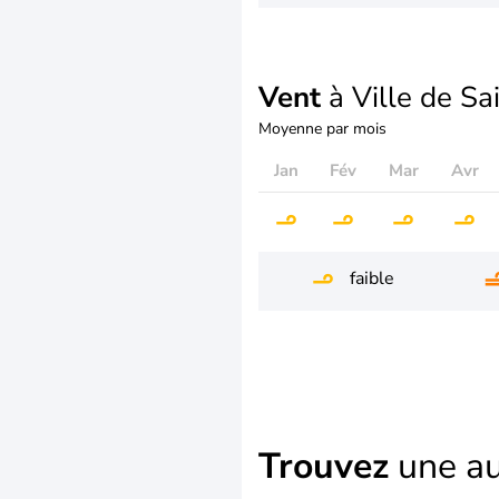
Vent
à Ville de Sa
Moyenne par mois
Jan
Fév
Mar
Avr
faible
Trouvez
une au