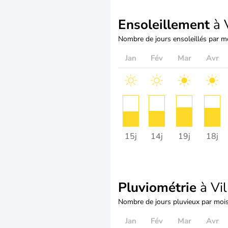
Ensoleillement
à V
Nombre de jours ensoleillés par m
Jan
Fév
Mar
Avr
15j
14j
19j
18j
Pluviométrie
à Vil
Nombre de jours pluvieux par moi
Jan
Fév
Mar
Avr