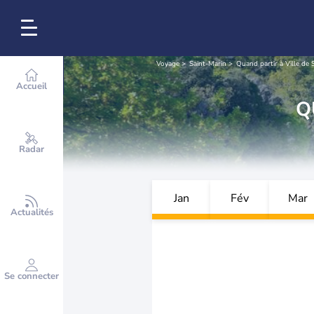
Voyage
Saint-Marin
Quand partir à Ville de 
Accueil
Q
Radar
Jan
Fév
Mar
Actualités
Se connecter